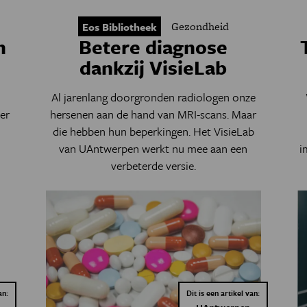
Gezondheid
Eos Bibliotheek
n
Betere diagnose
dankzij VisieLab
Al jarenlang doorgronden radiologen onze
er
hersenen aan de hand van MRI-scans. Maar
die hebben hun beperkingen. Het VisieLab
van UAntwerpen werkt nu mee aan een
i
verbeterde versie.
an:
Dit is een artikel van: