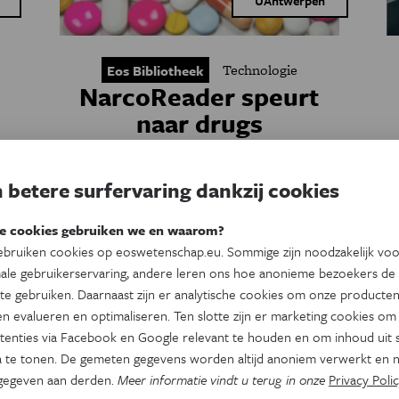
UAntwerpen
Technologie
Eos Bibliotheek
NarcoReader speurt
naar drugs
ZA
UAntwerpen coördineert een Europees
o
project om efficiënter drugs te kunnen
 betere surfervaring dankzij cookies
opsporen. De innovatieve NarcoReader
speelt daar een belangrijke rol in.
e cookies gebruiken we en waarom?
bruiken cookies op eoswetenschap.eu. Sommige zijn noodzakelijk vo
o
ale gebruikerservaring, andere leren ons hoe anonieme bezoekers de
te gebruiken. Daarnaast zijn er analytische cookies om onze producten
n evalueren en optimaliseren. Ten slotte zijn er marketing cookies om
tenties via Facebook en Google relevant te houden en om inhoud uit s
 te tonen. De gemeten gegevens worden altijd anoniem verwerkt en n
gegeven aan derden.
Meer informatie vindt u terug in onze
Privacy Polic