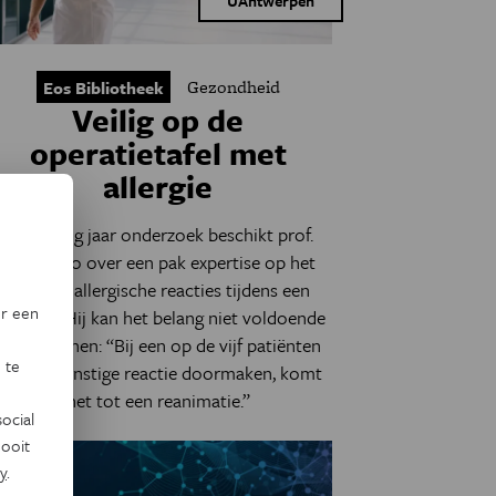
UAntwerpen
Gezondheid
Eos Bibliotheek
Veilig op de
operatietafel met
allergie
Na twintig jaar onderzoek beschikt prof.
Didier Ebo over een pak expertise op het
vlak van allergische reacties tijdens een
or een
peratie. Hij kan het belang niet voldoende
beklemtonen: “Bij een op de vijf patiënten
 te
die zo’n ernstige reactie doormaken, komt
het tot een reanimatie.”
ocial
ooit
y
.