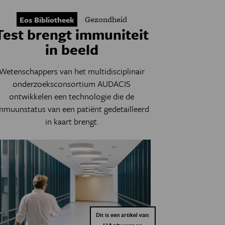
Gezondheid
Eos Bibliotheek
Test brengt immuniteit
in beeld
Wetenschappers van het multidisciplinair
onderzoeksconsortium AUDACIS
ontwikkelen een technologie die de
mmuunstatus van een patiënt gedetailleerd
in kaart brengt.
Dit is een artikel van: