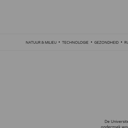
Overslaan
en
naar
de
inhoud
gaan
·
·
·
NATUUR & MILIEU
TECHNOLOGIE
GEZONDHEID
R
De Universit
onderzoek word