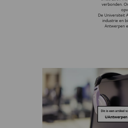
verbonden. On
opv
De Universiteit 
industrie en b
Antwerpen ee
Dit is een artikel v
UAntwerpen