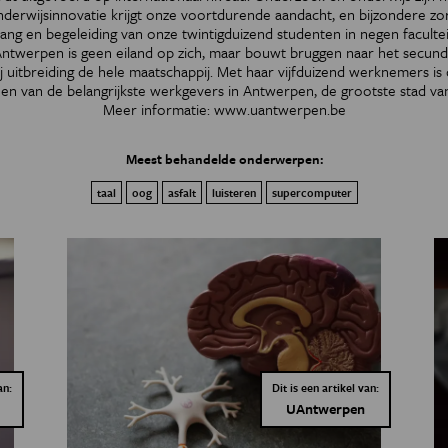
derwijsinnovatie krijgt onze voortdurende aandacht, en bijzondere zor
ang en begeleiding van onze twintigduizend studenten in negen facultei
Antwerpen is geen eiland op zich, maar bouwt bruggen naar het secund
ij uitbreiding de hele maatschappij. Met haar vijfduizend werknemers is 
n van de belangrijkste werkgevers in Antwerpen, de grootste stad va
Meer informatie:
www.uantwerpen.be
Meest behandelde onderwerpen:
taal
oog
asfalt
luisteren
supercomputer
an:
Dit is een artikel van:
UAntwerpen