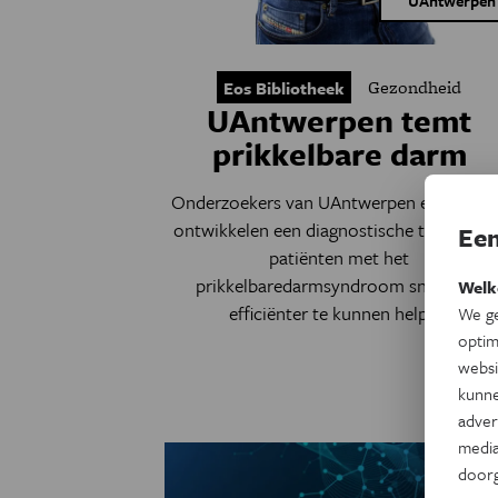
UAntwerpen
Gezondheid
Eos Bibliotheek
UAntwerpen temt
prikkelbare darm
Onderzoekers van UAntwerpen en het U
ontwikkelen een diagnostische test, om z
Een
patiënten met het
prikkelbaredarmsyndroom sneller en
Welk
efficiënter te kunnen helpen.
We ge
optim
websi
kunne
adver
media
door