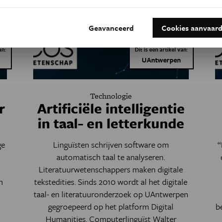
Geavanceerd
Cookies aanvaar
an:
Dit is een artikel van:
UAntwerpen
Technologie
r
Artificiële intelligentie
in taal- en letterkunde
ge
Linguïsten schrijven software om
“
automatisch taal te analyseren.
Literatuurwetenschappers maken digitale
n
tekstedities. Sinds 2010 wordt al het digitale
taal- en literatuuronderzoek op UAntwerpen
gegroepeerd op het platform Digital
b
Humanities. Computerlinguïst Walter