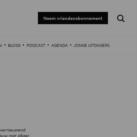
Zoeken:
Neem vriendenabonnement
·
·
·
·
N
BLOGS
PODCAST
AGENDA
JONGE UITDAGERS
n vernieuwend
nauw met elkaar