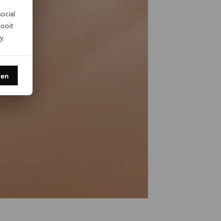
ocial
ooit
y
.
den