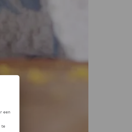
or een
 te