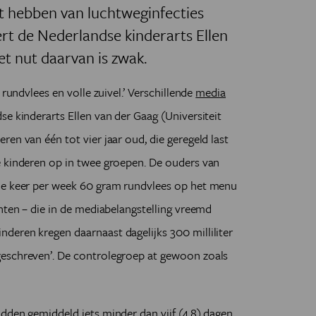
st hebben van luchtweginfecties
eert de Nederlandse kinderarts Ellen
et nut daarvan is zwak.
 rundvlees en volle zuivel.’ Verschillende
media
se kinderarts Ellen van der Gaag (Universiteit
en van één tot vier jaar oud, die geregeld last
e kinderen op in twee groepen. De ouders van
ie keer per week 60 gram rundvlees op het menu
enten – die in de mediabelangstelling vreemd
deren kregen daarnaast dagelijks 300 milliliter
geschreven’. De controlegroep at gewoon zoals
dden gemiddeld iets minder dan vijf (4,8) dagen