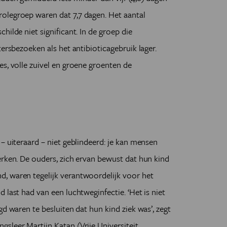
olegroep waren dat 7,7 dagen. Het aantal
hilde niet significant. In de groep die
tersbezoeken als het antibioticagebruik lager.
es, volle zuivel en groene groenten de
– uiteraard – niet geblindeerd: je kan mensen
erken. De ouders, zich ervan bewust dat hun kind
, waren tegelijk verantwoordelijk voor het
 last had van een luchtweginfectie. ‘Het is niet
gd waren te besluiten dat hun kind ziek was’, zegt
sleer Martijn Katan (Vrije Universiteit