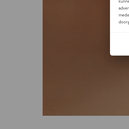
kunne
adver
media
door