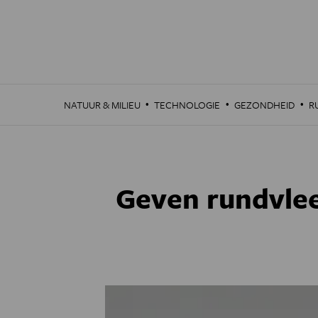
Overslaan
en
naar
de
inhoud
gaan
·
·
·
NATUUR & MILIEU
TECHNOLOGIE
GEZONDHEID
R
Geven rundvlee