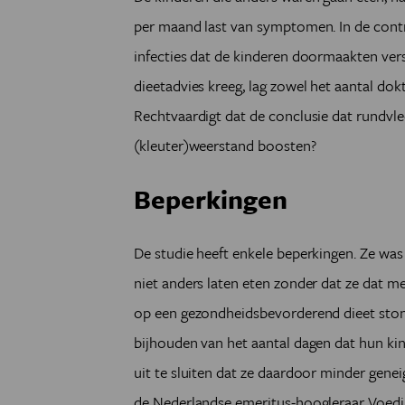
per maand last van symptomen. In de contr
infecties dat de kinderen doormaakten versc
dieetadvies kreeg, lag zowel het aantal dok
Rechtvaardigt dat de conclusie dat rundvle
(kleuter)weerstand boosten?
Beperkingen
De studie heeft enkele beperkingen. Ze was 
niet anders laten eten zonder dat ze dat m
op een gezondheidsbevorderend dieet stond
bijhouden van het aantal dagen dat hun kind
uit te sluiten dat ze daardoor minder genei
de Nederlandse emeritus-hoogleraar Voeding