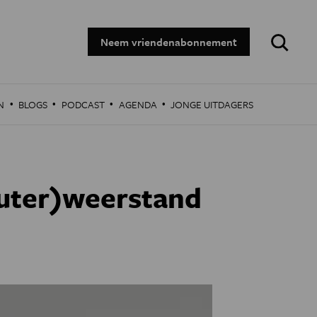
Zoeken:
Neem vriendenabonnement
·
·
·
·
N
BLOGS
PODCAST
AGENDA
JONGE UITDAGERS
euter)weerstand