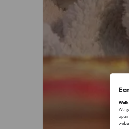
Een
Welk
We ge
optim
websi