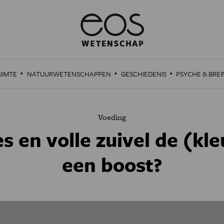
·
·
·
UIMTE
NATUURWETENSCHAPPEN
GESCHIEDENIS
PSYCHE & BREI
Voeding
s en volle zuivel de (kl
een boost?