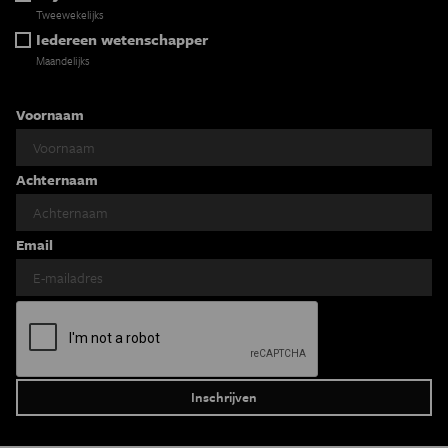
Tweewekelijks
Iedereen wetenschapper
Maandelijks
Voornaam
Achternaam
Email