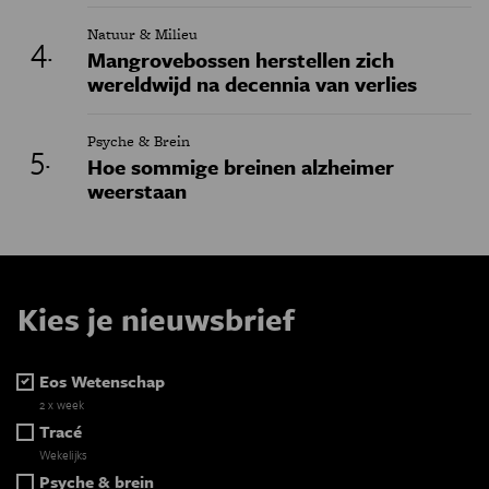
Natuur & Milieu
Mangrovebossen herstellen zich
wereldwijd na decennia van verlies
Psyche & Brein
Hoe sommige breinen alzheimer
weerstaan
Kies je nieuwsbrief
Eos Wetenschap
2 x week
Tracé
Wekelijks
Psyche & brein