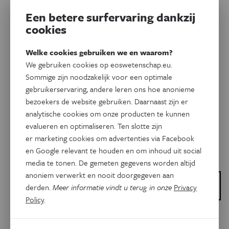
Dit artikel delen op:
Een betere surfervaring dankzij
Facebook
Twitter
Linkedin
cookies
Welke cookies gebruiken we en waarom?
Gerelateerde artikels
We gebruiken cookies op eoswetenschap.eu.
Sommige zijn noodzakelijk voor een optimale
gebruikerservaring, andere leren ons hoe anonieme
bezoekers de website gebruiken. Daarnaast zijn er
analytische cookies om onze producten te kunnen
evalueren en optimaliseren. Ten slotte zijn
er marketing cookies om advertenties via Facebook
en Google relevant te houden en om inhoud uit social
media te tonen. De gemeten gegevens worden altijd
anoniem verwerkt en nooit doorgegeven aan
Dit is een artikel van:
derden.
Meer informatie vindt u terug in onze
Privacy
Wetenschap Uitgedokterd
Policy
.
Natuur & Milieu