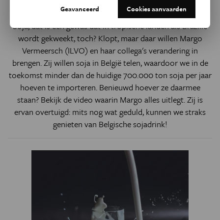
Soja 'made in Belgium'
Geavanceerd
Cookies aanvaarden
Soja, dat is een gewas dat in tropische landen als Brazilië
wordt gekweekt, toch? Klopt, maar daar willen Margo
Vermeersch (ILVO) en haar collega's verandering in
brengen. Zij willen soja in België telen, waardoor we in de
toekomst minder dan de huidige 700.000 ton soja per jaar
hoeven te importeren. Benieuwd hoever ze daarmee
staan? Bekijk de video waarin Margo alles uitlegt. Zij is
ervan overtuigd: mits nog wat geduld, kunnen we straks
genieten van Belgische sojadrink!