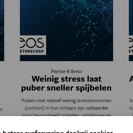
Psyche & Brein
r
Weinig stress laat
puber sneller spijbelen
Pubers met relatief weinig stresshormonen
I
(cortisol) in hun lichaam zijn vatbaarder
r
st
voor bijvoorbeeld spijbelen, vandalisme en
De
winkeldiefstal dan tieners met een
gemiddeld niveau cortisol.
t.
 betere surfervaring dankzij cookies