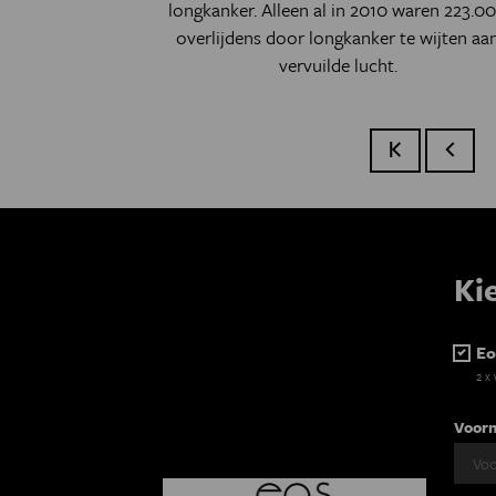
longkanker. Alleen al in 2010 waren 223.0
overlijdens door longkanker te wijten aa
vervuilde lucht.
Eerste pagina
Vorige
Ki
Eo
2 x
Voor