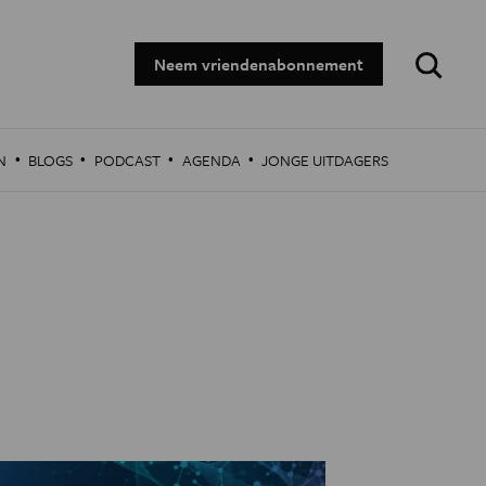
Zoeken:
Neem vriendenabonnement
·
·
·
·
N
BLOGS
PODCAST
AGENDA
JONGE UITDAGERS