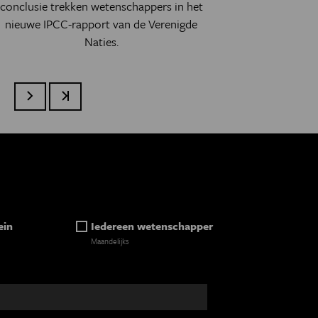
conclusie trekken wetenschappers in het
nieuwe IPCC-rapport van de Verenigde
Naties.
Volgende pagina
Laatste pagina
ein
Iedereen wetenschapper
Maandelijks