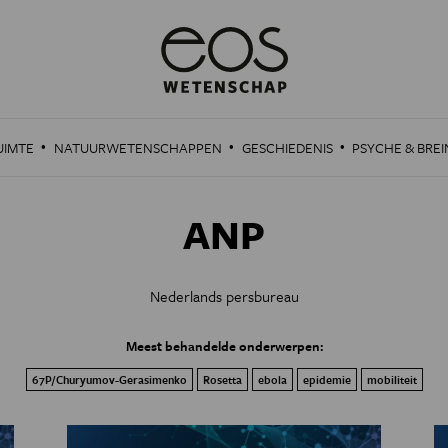
·
·
·
UIMTE
NATUURWETENSCHAPPEN
GESCHIEDENIS
PSYCHE & BREI
ANP
Nederlands persbureau
Meest behandelde onderwerpen:
67P/Churyumov-Gerasimenko
Rosetta
ebola
epidemie
mobiliteit