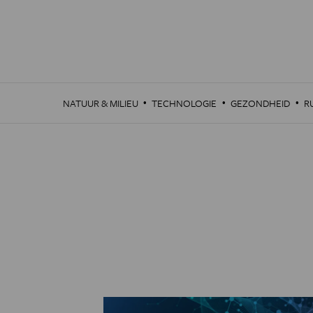
Overslaan
en
naar
de
inhoud
gaan
·
·
·
NATUUR & MILIEU
TECHNOLOGIE
GEZONDHEID
R