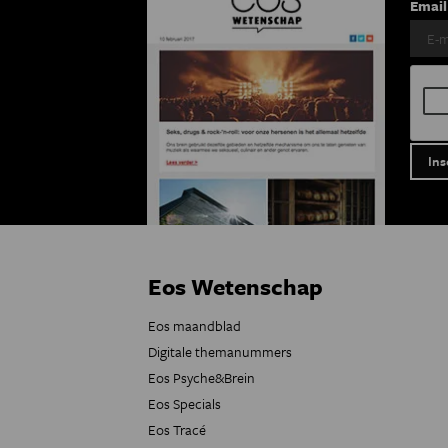
Email
Eos Wetenschap
Eos maandblad
Digitale themanummers
Eos Psyche&Brein
Eos Specials
Eos Tracé