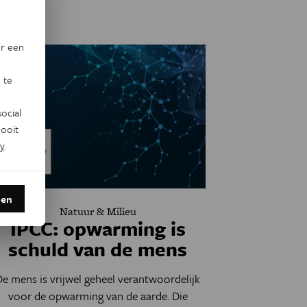
or een
 te
ocial
ooit
y
.
den
Natuur & Milieu
IPCC: opwarming is
schuld van de mens
De mens is vrijwel geheel verantwoordelijk
voor de opwarming van de aarde. Die