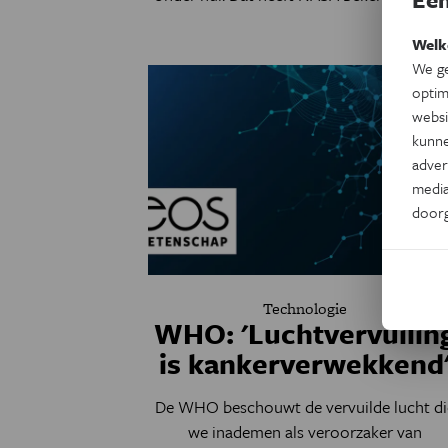
Welk
We ge
optim
websi
kunne
adver
media
door
Technologie
WHO: 'Luchtvervuilin
is kankerverwekkend
De WHO beschouwt de vervuilde lucht di
we inademen als veroorzaker van