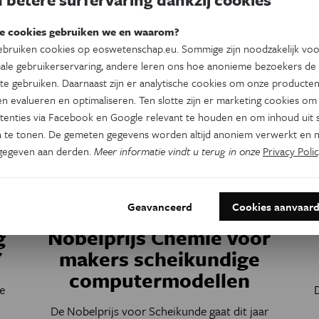
Door
ANP
e cookies gebruiken we en waarom?
bruiken cookies op eoswetenschap.eu. Sommige zijn noodzakelijk vo
ale gebruikerservaring, andere leren ons hoe anonieme bezoekers de
te gebruiken. Daarnaast zijn er analytische cookies om onze producten
n evalueren en optimaliseren. Ten slotte zijn er marketing cookies om
tenties via Facebook en Google relevant te houden en om inhoud uit s
 te tonen. De gemeten gegevens worden altijd anoniem verwerkt en n
gegeven aan derden.
Meer informatie vindt u terug in onze
Privacy Polic
Geavanceerd
Cookies aanvaar
Natuurwetenschappen
g
Nobelprijs Chemie voor
'
makers scheikundige
computermodellen
e
De Nobelprijs voor Scheikunde gaat dit jaar