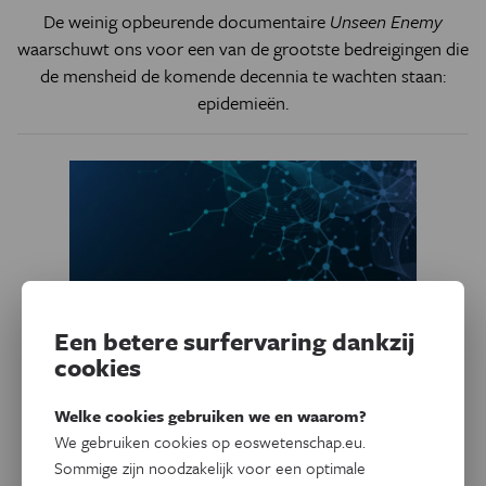
De weinig opbeurende documentaire
Unseen Enemy
waarschuwt ons voor een van de grootste bedreigingen die
de mensheid de komende decennia te wachten staan:
epidemieën.
Een betere surfervaring dankzij
cookies
Welke cookies gebruiken we en waarom?
Gezondheid
We gebruiken cookies op eoswetenschap.eu.
Lab-in-een-koffer in strijd
Sommige zijn noodzakelijk voor een optimale