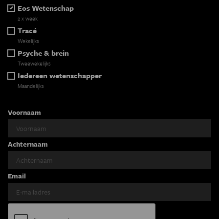
Eos Wetenschap
2 x week
Tracé
Wekelijks
Psyche & brein
Tweewekelijks
Iedereen wetenschapper
Maandelijks
Voornaam
Achternaam
Email