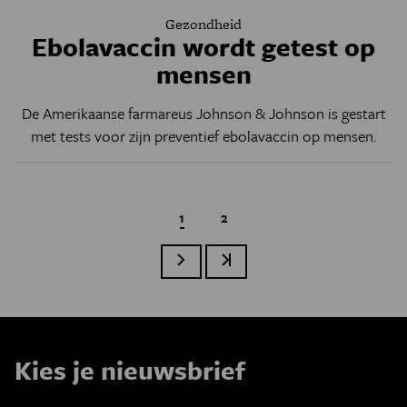
Gezondheid
Ebolavaccin wordt getest op
mensen
De Amerikaanse farmareus Johnson & Johnson is gestart
met tests voor zijn preventief ebolavaccin op mensen.
Huidige pagina
1
Page
2
Volgende pagina
Laatste pagina
Paginatie
Kies je nieuwsbrief