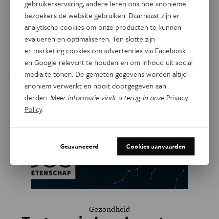
tegen ebola
gebruikerservaring, andere leren ons hoe anonieme
bezoekers de website gebruiken. Daarnaast zijn er
Wie tijdens een epidemie wil weten welk virus er voor
analytische cookies om onze producten te kunnen
problemen zorgt, hoe het zich verspreidt en hoe het
evalueren en optimaliseren. Ten slotte zijn
verandert, moet het genetisch analyseren. Maar hoe begin
er marketing cookies om advertenties via Facebook
je daaraan?
en Google relevant te houden en om inhoud uit social
media te tonen. De gemeten gegevens worden altijd
anoniem verwerkt en nooit doorgegeven aan
derden.
Meer informatie vindt u terug in onze
Privacy
Policy
.
Geavanceerd
Cookies aanvaarden
Gezondheid