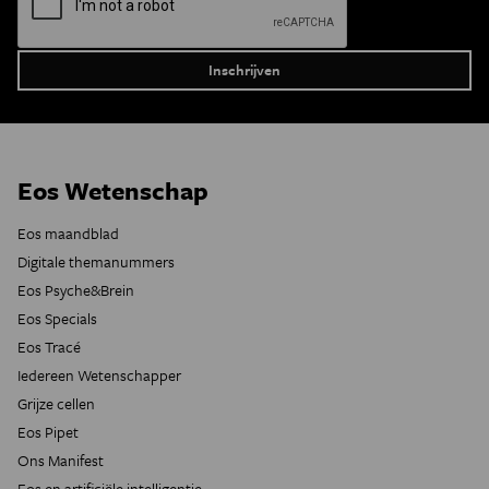
Eos Wetenschap
Eos maandblad
Digitale themanummers
Eos Psyche&Brein
Eos Specials
Eos Tracé
Iedereen Wetenschapper
Grijze cellen
Eos Pipet
Ons Manifest
Eos en artificiële intelligentie