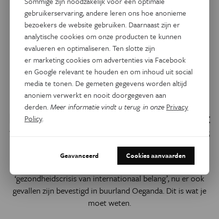
Sommige zijn noodzakelijk voor een optimale
gebruikerservaring, andere leren ons hoe anonieme
bezoekers de website gebruiken. Daarnaast zijn er
analytische cookies om onze producten te kunnen
evalueren en optimaliseren. Ten slotte zijn
er marketing cookies om advertenties via Facebook
en Google relevant te houden en om inhoud uit social
media te tonen. De gemeten gegevens worden altijd
anoniem verwerkt en nooit doorgegeven aan
Gezondheid
derden.
Meer informatie vindt u terug in onze
Privacy
Ebola-uitbraak uitgeroepen tot
Policy
.
wereldwijde gezondheidscrisis
De Wereldgezondheidsorganisatie (WHO) heeft de ebola-
Geavanceerd
Cookies aanvaarden
uitbraak in de DR Congo uitgeroepen tot een
‘gezondheidscrisis van internationaal belang’, nu er ook
gevallen zijn bevestigd in buurland Oeganda. Dit is wat je
moet weten.