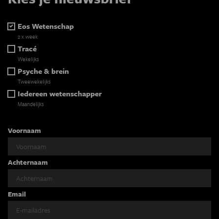
Eos Wetenschap
2 x week
Tracé
Wekelijks
Psyche & brein
Tweewekelijks
Iedereen wetenschapper
Maandelijks
Voornaam
Achternaam
Email