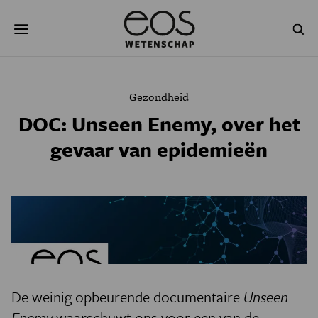
Overslaan
Zoeken
en
naar
de
inhoud
gaan
NATUUR & MILIEU
TECHNOLOGIE
Gezondheid
GEZONDHEID
RUIMTE
DOC: Unseen Enemy, over het
gevaar van epidemieën
NATUURWETENSCHAPPEN
GESCHIEDENIS
PSYCHE & BREIN
BLOGS
PODCAST
AGENDA
JONGE UITDAGERS
De weinig opbeurende documentaire
Unseen
Enemy
waarschuwt ons voor een van de