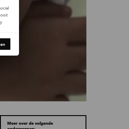
ocial
ooit
y
.
den
Meer over de volgende
onderwerpen: