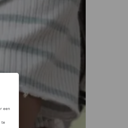
or een
 te