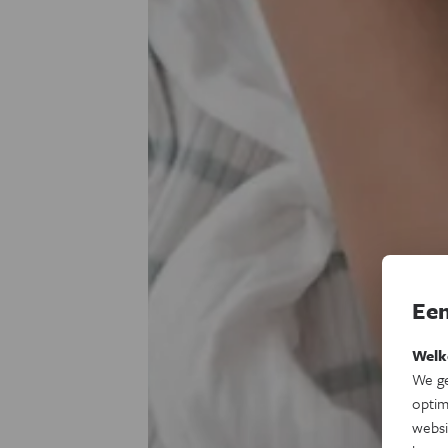
Een
Welk
We ge
optim
websi