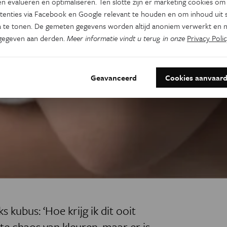
n evalueren en optimaliseren. Ten slotte zijn er marketing cookies om
tenties via Facebook en Google relevant te houden en om inhoud uit s
 te tonen. De gemeten gegevens worden altijd anoniem verwerkt en n
gegeven aan derden.
Meer informatie vindt u terug in onze
Privacy Polic
Geavanceerd
Cookies aanvaar
ks kubus: ‘Hoe krijg ik dit ooit
ote chaos van kleuren, maar er is