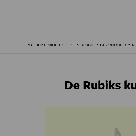
Overslaan
en
naar
de
inhoud
gaan
·
·
·
NATUUR & MILIEU
TECHNOLOGIE
GEZONDHEID
R
De Rubiks ku