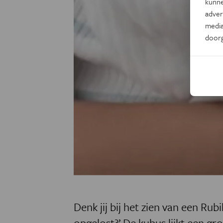
kunne
adver
media
door
Denk jij bij het zien van een Rubi
opgelost?’ De kubus lijkt een gr