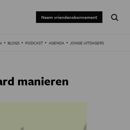
Zoeken:
Neem vriendenabonnement
·
·
·
·
N
BLOGS
PODCAST
AGENDA
JONGE UITDAGERS
jard manieren