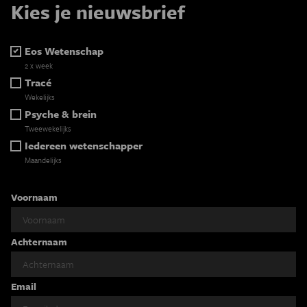
Kies je nieuwsbrief
Eos Wetenschap
2 x week
Tracé
Wekelijks
Psyche & brein
Tweewekelijks
Iedereen wetenschapper
Maandelijks
Voornaam
Achternaam
Email