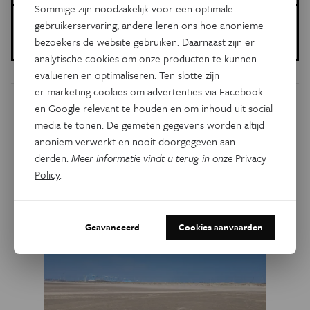
Sommige zijn noodzakelijk voor een optimale
Gepubliceerd op:
gebruikerservaring, andere leren ons hoe anonieme
10 maart 2021
bezoekers de website gebruiken. Daarnaast zijn er
analytische cookies om onze producten te kunnen
evalueren en optimaliseren. Ten slotte zijn
er marketing cookies om advertenties via Facebook
en Google relevant te houden en om inhoud uit social
Dit artikel delen op:
media te tonen. De gemeten gegevens worden altijd
Facebook
Twitter
Linkedin
anoniem verwerkt en nooit doorgegeven aan
derden.
Meer informatie vindt u terug in onze
Privacy
Policy
.
Gerelateerde artikels
Geavanceerd
Cookies aanvaarden