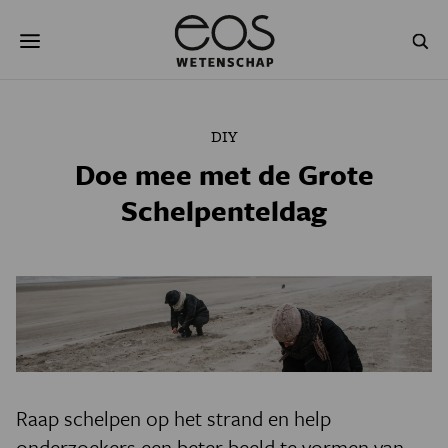
Overslaan
Zoeken
en
naar
de
inhoud
gaan
NATUUR & MILIEU
TECHNOLOGIE
DIY
GEZONDHEID
RUIMTE
Doe mee met de Grote
Schelpenteldag
NATUURWETENSCHAPPEN
GESCHIEDENIS
PSYCHE & BREIN
BLOGS
PODCAST
AGENDA
JONGE UITDAGERS
Raap schelpen op het strand en help
onderzoekers een beter beeld te vormen van