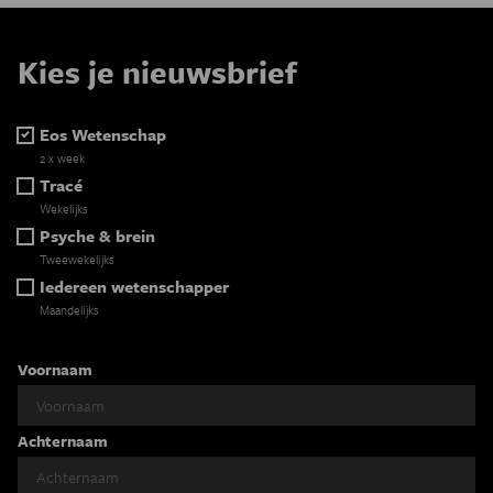
Kies je nieuwsbrief
Eos Wetenschap
2 x week
Tracé
Wekelijks
Psyche & brein
Tweewekelijks
Iedereen wetenschapper
Maandelijks
Voornaam
Achternaam