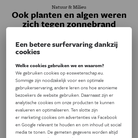
Natuur & Milieu
Ook planten en algen weren
zich tegen zonnebrand
Een te grote blootstelling aan UV-licht is niet alleen voor
Een betere surfervaring dankzij
mensen gevaarlijk. En ja, ook planten en algen weren zich
cookies
daartegen. Met dat verschil dat ze van nature beschermd
zijn.
Welke cookies gebruiken we en waarom?
We gebruiken cookies op eoswetenschap.eu.
Sommige zijn noodzakelijk voor een optimale
gebruikerservaring, andere leren ons hoe anonieme
bezoekers de website gebruiken. Daarnaast zijn er
analytische cookies om onze producten te kunnen
evalueren en optimaliseren. Ten slotte zijn
er marketing cookies om advertenties via Facebook
en Google relevant te houden en om inhoud uit social
media te tonen. De gemeten gegevens worden altijd