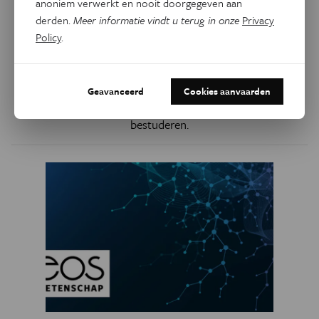
anoniem verwerkt en nooit doorgegeven aan
derden.
Meer informatie vindt u terug in onze
Privacy
Natuurwetenschappen
Policy
.
Nieuwe versneller moet
deeltjes… vertragen
Geavanceerd
Cookies aanvaarden
Zo kunnen wetenschappers hun eigenschappen beter
bestuderen.