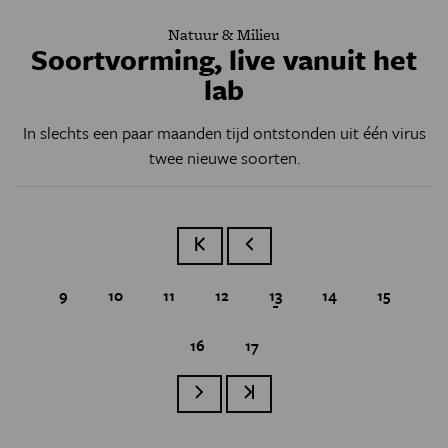
Natuur & Milieu
Soortvorming, live vanuit het
lab
In slechts een paar maanden tijd ontstonden uit één virus
twee nieuwe soorten.
Eerste pagina
Vorige pagina
Page
9
Page
10
Page
11
Page
12
Huidige pagina
13
Page
14
Page
15
Page
16
Page
17
Paginatie
Volgende pagina
Laatste pagina