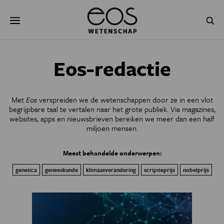
Overslaan
Zoeken
en
naar
de
inhoud
gaan
NATUUR & MILIEU
TECHNOLOGIE
Eos-redactie
GEZONDHEID
RUIMTE
Met
Eos
verspreiden we de wetenschappen door ze in een vlot
NATUURWETENSCHAPPEN
GESCHIEDENIS
begrijpbare taal te vertalen naar
het grote publiek. Via magazines,
websites, apps en nieuwsbrieven bereiken we meer dan een half
miljoen mensen.
PSYCHE & BREIN
BLOGS
Meest behandelde onderwerpen:
PODCAST
AGENDA
genetica
geneeskunde
klimaatverandering
scriptieprijs
nobelprijs
JONGE UITDAGERS