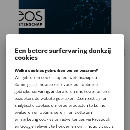
Natuur & Milieu
Een betere surfervaring dankzij
Dino’s broedden lang op hun ei
cookies
Babydinosauriërs bleven veel langer in hun ei zitten dan
Welke cookies gebruiken we en waarom?
moderne vogelkuikens, die nochtans rechtstreeks van hen
We gebruiken cookies op eoswetenschap.eu.
afstammen.
Sommige zijn noodzakelijk voor een optimale
gebruikerservaring, andere leren ons hoe anonieme
bezoekers de website gebruiken. Daarnaast zijn er
analytische cookies om onze producten te kunnen
evalueren en optimaliseren. Ten slotte zijn
er marketing cookies om advertenties via Facebook
en Google relevant te houden en om inhoud uit social