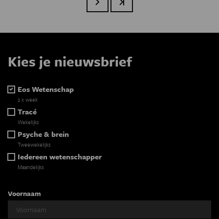
Volgende pagina
Laatste pagina
Kies je nieuwsbrief
Eos Wetenschap
2 x week
Tracé
Wekelijks
Psyche & brein
Tweewekelijks
Iedereen wetenschapper
Maandelijks
Voornaam