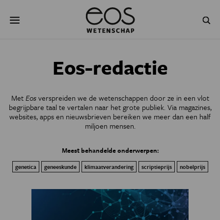
Overslaan
Zoeken
en
naar
de
inhoud
gaan
NATUUR & MILIEU
TECHNOLOGIE
Eos-redactie
GEZONDHEID
RUIMTE
Met
Eos
verspreiden we de wetenschappen door ze in een vlot
NATUURWETENSCHAPPEN
GESCHIEDENIS
begrijpbare taal te vertalen naar
het grote publiek. Via magazines,
websites, apps en nieuwsbrieven bereiken we meer dan een half
miljoen mensen.
PSYCHE & BREIN
BLOGS
Meest behandelde onderwerpen:
PODCAST
AGENDA
genetica
geneeskunde
klimaatverandering
scriptieprijs
nobelprijs
JONGE UITDAGERS