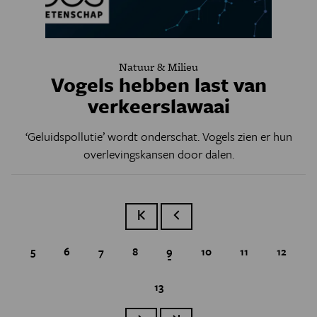
Natuur & Milieu
Vogels hebben last van
verkeerslawaai
‘Geluidspollutie’ wordt onderschat. Vogels zien er hun
overlevingskansen door dalen.
Eerste pagina
Vorige pagina
Page
5
Page
6
Page
7
Page
8
Huidige pagina
9
Page
10
Page
11
Page
12
Page
13
Paginatie