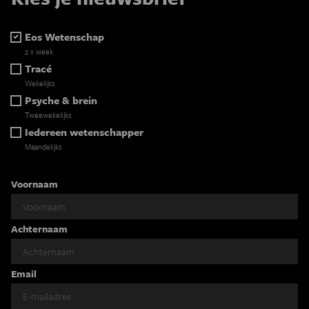
Eos Wetenschap
2 x week
Tracé
Wekelijks
Psyche & brein
Tweewekelijks
Iedereen wetenschapper
Maandelijks
Voornaam
Achternaam
Email