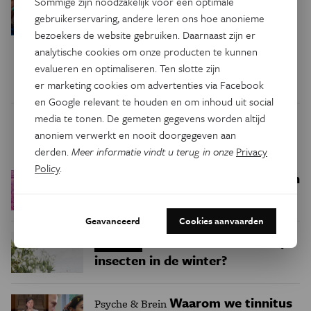
Sommige zijn noodzakelijk voor een optimale
en gedwongen assimilatie: dit
gebruikerservaring, andere leren ons hoe anonieme
betekende de Amerikaanse
bezoekers de website gebruiken. Daarnaast zijn er
onafhankelijkheid voor de
analytische cookies om onze producten te kunnen
inheemse bevolking
evalueren en optimaliseren. Ten slotte zijn
er marketing cookies om advertenties via Facebook
en Google relevant te houden en om inhoud uit social
media te tonen. De gemeten gegevens worden altijd
Trending
anoniem verwerkt en nooit doorgegeven aan
derden.
Meer informatie vindt u terug in onze
Privacy
Policy
.
Een bakkerij op 400 miljoen
Ruimte
kilometer van de aarde
Geavanceerd
Cookies aanvaarden
Waar zijn
Podcast
Natuur & Milieu
insecten in de winter?
Waarom we tinnitus
Psyche & Brein