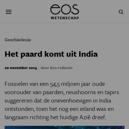
Overslaan
Zoeken
en
naar
de
inhoud
gaan
NATUUR & MILIEU
TECHNOLOGIE
Geschiedenis
GEZONDHEID
RUIMTE
Het paard komt uit India
NATUURWETENSCHAPPEN
GESCHIEDENIS
-
20 november 2014
door Eos-redactie
PSYCHE & BREIN
BLOGS
Fossielen van een 54,5 miljoen jaar oude
PODCAST
AGENDA
voorouder van paarden, neushoorns en tapirs
suggereren dat de onevenhoevigen in India
JONGE UITDAGERS
ontstonden, toen het nog een eiland was en
langzaam richting het huidige Azië dreef.