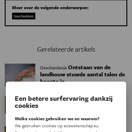
Meer over de volgende onderwerpen:
Geschiedenis
Gerelateerde artikels
Ontstaan van de
Geschiedenis
landbouw stuwde aantal talen de
hoogte in
Een betere surfervaring dankzij
Ommuurde graven
Geschiedenis
cookies
getuigen van prehistorisch
Saharaans nomadenvolk
Welke cookies gebruiken we en waarom?
We gebruiken cookies op eoswetenschap.eu.
Verdrijving, genocide
Geschiedenis