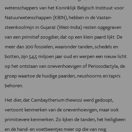
wetenschappers van het Koninklijk Belgisch Instituut voor
Natuurwetenschappen (KBIN), hebben in de Vastan-
steenkoolmijn in Gujarat (West-India) resten opgegraven
van een primitief zoogdier, dat op een klein paard lijkt. De
meer dan 200 fossielen, waaronder tanden, schedels en
botten, zijn 54,5 miljoen jaar oud en werpen een nieuw licht
op het ontstaan van onevenhoevigen of Perissodactyla, de
groep waartoe de huidige paarden, neushoorns en tapirs
behoren.
Het dier, dat Cambaytherium thewissi werd gedoopt,
vertoont kenmerken van de onevenhoevigen, maar ook
primitievere kenmerken. Zo lijken de tanden, het heiligbeen
en de hand- en voetbeentjes meer op die van nog