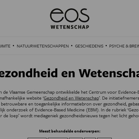
·
·
·
UIMTE
NATUURWETENSCHAPPEN
GESCHIEDENIS
PSYCHE & BREI
ezondheid en Wetensch
an de Vlaamse Gemeenschap ontwikkelde het Centrum voor Evidence-
afhankelijke website ‘
Gezondheid en Wetenschap
’. De initiatiefneme
 betrouwbare en toegankelijke informatiebron over gezondheid, gebas
ijk onderzoek of Evidence-Based Medicine (EBM). In de rubriek ‘Gez
r de loep’ wordt mediageniek gezondheidsnieuws tegen het licht geho
Meest behandelde onderwerpen: