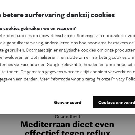
at
Kurkuma is goed voor het geheugen, zo
 betere surfervaring dankzij cookies
de
blijkt uit onderzoek van de Universiteit van
s
Californië. De gele specerij zou ook helpen
e cookies gebruiken we en waarom?
tegen depressies. Klopt dat?
bruiken cookies op eoswetenschap.eu. Sommige zijn noodzakelijk vo
ale gebruikerservaring, andere leren ons hoe anonieme bezoekers de
te gebruiken. Daarnaast zijn er analytische cookies om onze producten
n evalueren en optimaliseren. Ten slotte zijn er marketing cookies om
tenties via Facebook en Google relevant te houden en om inhoud uit s
 te tonen. De gemeten gegevens worden altijd anoniem verwerkt en n
gegeven aan derden.
Meer informatie vindt u terug in onze
Privacy Polic
Geavanceerd
Cookies aanvaar
Gezondheid
Mediterraan dieet even
effectief tegen reflux