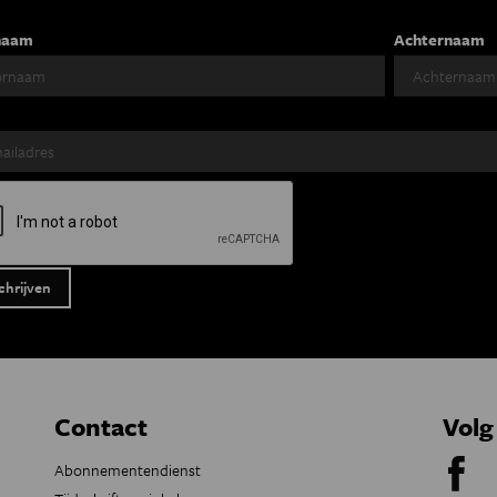
naam
Achternaam
Contact
Volg
Abonnementendienst