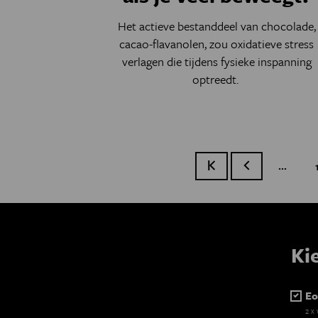
Het actieve bestanddeel van chocolade,
cacao-flavanolen, zou oxidatieve stress
verlagen die tijdens fysieke inspanning
optreedt.
…
Eerste pagina
Vorige pagina
Ki
Eo
2 x