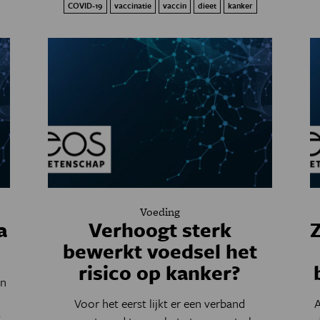
COVID-19
vaccinatie
vaccin
dieet
kanker
Voeding
a
Verhoogt sterk
Z
bewerkt voedsel het
risico op kanker?
en
Voor het eerst lijkt er een verband
A