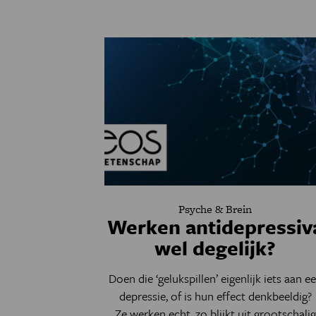
Psyche & Brein
Werken antidepressiv
wel degelijk?
Doen die ‘gelukspillen’ eigenlijk iets aan e
depressie, of is hun effect denkbeeldig?
Ze werken echt, zo blijkt uit grootschalig