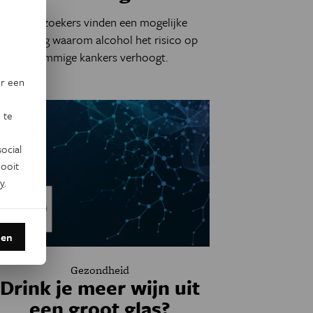
Onderzoekers vinden een mogelijke
verklaring waarom alcohol het risico op
sommige kankers verhoogt.
or een
 te
ocial
ooit
y
.
den
Gezondheid
Drink je meer wijn uit
een groot glas?