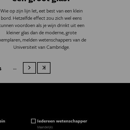
Wie op zijn lijn let, eet best van een klein
bord. Hetzelfde effect zou zich wel eens
kunnen voordoen als je wijn drinkt uit een
kleiner glas dan de moderne, grote
xemplaren, melden wetenschappers van de
Universiteit van Cambridge.
…
age
4
Volgende pagina
Laatste pagina
ein
Iedereen wetenschapper
Maandelijks