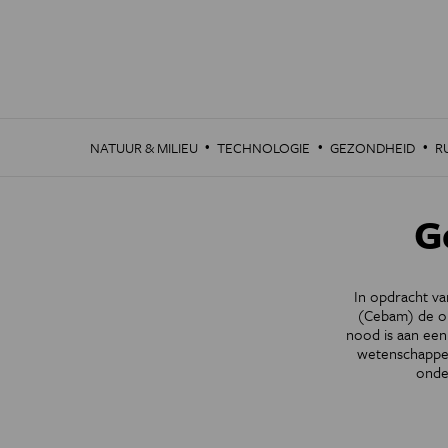
Overslaan
en
naar
de
inhoud
gaan
·
·
·
NATUUR & MILIEU
TECHNOLOGIE
GEZONDHEID
R
G
In opdracht v
(Cebam) de on
nood is aan een
wetenschappel
onde