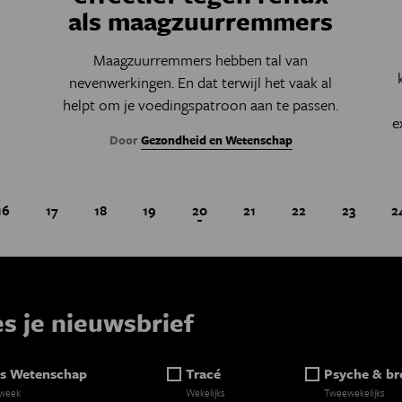
als maagzuurremmers
Maagzuurremmers hebben tal van
nevenwerkingen. En dat terwijl het vaak al
helpt om je voedingspatroon aan te passen.
e
Door
Gezondheid en Wetenschap
Page
16
Page
17
Page
18
Page
19
Huidige pagina
20
Page
21
Page
22
Page
23
P
2
Paginatie
es je nieuwsbrief
s Wetenschap
Tracé
Psyche & br
 week
Wekelijks
Tweewekelijks