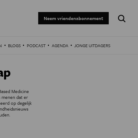
Zoeken:
Neem vriendenabonnement
·
·
·
·
N
BLOGS
PODCAST
AGENDA
JONGE UITDAGERS
ap
Based Medicine
rs menen dat er
eerd op degelijk
ondheidsnieuws
uden.