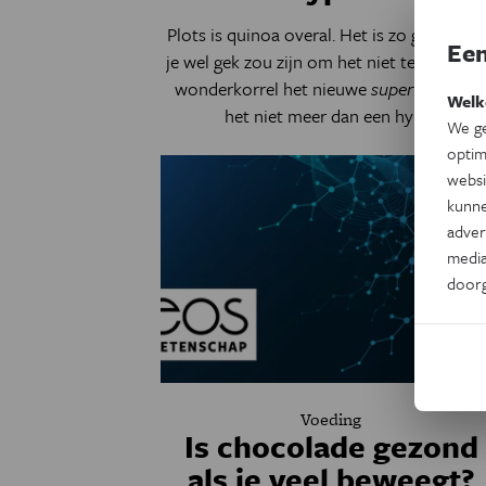
Plots is quinoa overal. Het is zo gezond d
Een
je wel gek zou zijn om het niet te eten. Is 
wonderkorrel het nieuwe
superfood
of i
Welk
het niet meer dan een hype?
We ge
optim
websi
kunne
adver
media
door
Voeding
Is chocolade gezond
als je veel beweegt?