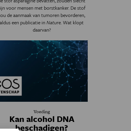
de stof asparagine bevatten, zouden slecht
zijn voor mensen met borstkanker. De stof
zou de aanmaak van tumoren bevorderen,
aldus een publicatie in
Natu
re. Wat klopt
daarvan?
Voeding
Kan alcohol DNA
beschadigen?