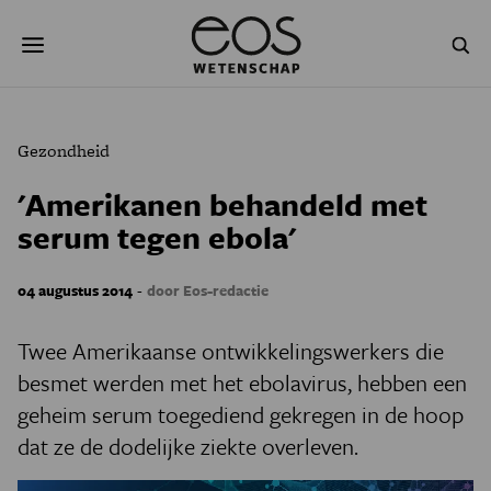
Overslaan
Zoeken
en
naar
de
inhoud
gaan
NATUUR & MILIEU
TECHNOLOGIE
Gezondheid
GEZONDHEID
RUIMTE
'Amerikanen behandeld met
serum tegen ebola'
NATUURWETENSCHAPPEN
GESCHIEDENIS
PSYCHE & BREIN
BLOGS
-
04 augustus 2014
door Eos-redactie
PODCAST
AGENDA
Twee Amerikaanse ontwikkelingswerkers die
besmet werden met het ebolavirus, hebben een
JONGE UITDAGERS
geheim serum toegediend gekregen in de hoop
dat ze de dodelijke ziekte overleven.