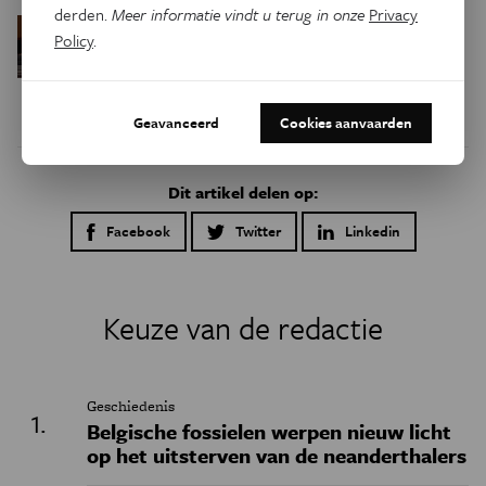
derden.
Meer informatie vindt u terug in onze
Privacy
Waarom we tinnitus
Psyche & Brein
Policy
.
in de hersenen moeten zoeken
Geavanceerd
Cookies aanvaarden
Dit artikel delen op:
Facebook
Twitter
Linkedin
Keuze van de redactie
Geschiedenis
Belgische fossielen werpen nieuw licht
op het uitsterven van de neanderthalers