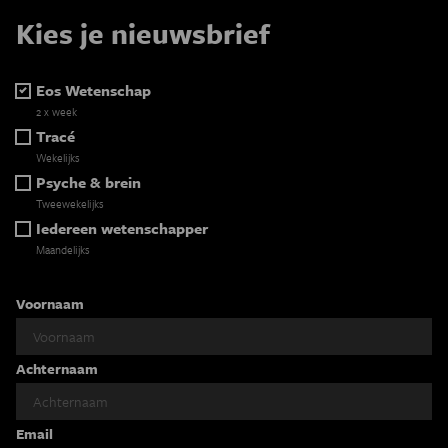
Kies je nieuwsbrief
Eos Wetenschap
2 x week
Tracé
Wekelijks
Psyche & brein
Tweewekelijks
Iedereen wetenschapper
Maandelijks
Voornaam
Achternaam
Email