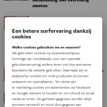
zweten
Menstruatiecyclus:
Gezondheid
nuttige gezondheidsindicator,
Een betere surfervaring dankzij
geen vitale functie
cookies
Welke cookies gebruiken we en waarom?
We gebruiken cookies op eoswetenschap.eu.
Trending
Sommige zijn noodzakelijk voor een optimale
gebruikerservaring, andere leren ons hoe anonieme
Een bakkerij op 400 miljoen
bezoekers de website gebruiken. Daarnaast zijn er
Ruimte
kilometer van de aarde
analytische cookies om onze producten te kunnen
evalueren en optimaliseren. Ten slotte zijn
er marketing cookies om advertenties via Facebook
Waar zijn
Podcast
Natuur & Milieu
en Google relevant te houden en om inhoud uit social
insecten in de winter?
media te tonen. De gemeten gegevens worden altijd
anoniem verwerkt en nooit doorgegeven aan