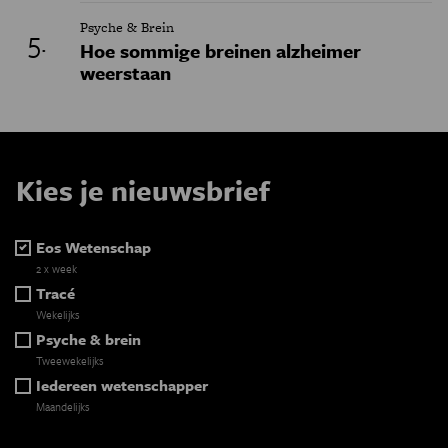
Psyche & Brein
Hoe sommige breinen alzheimer
weerstaan
Kies je nieuwsbrief
Eos Wetenschap
2 x week
Tracé
Wekelijks
Psyche & brein
Tweewekelijks
Iedereen wetenschapper
Maandelijks