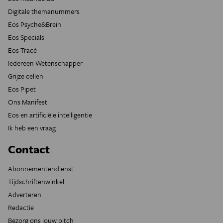
Digitale themanummers
Eos Psyche&Brein
Eos Specials
Eos Tracé
Iedereen Wetenschapper
Grijze cellen
Eos Pipet
Ons Manifest
Eos en artificiële intelligentie
Ik heb een vraag
Contact
Abonnementendienst
Tijdschriftenwinkel
Adverteren
Redactie
Bezorg ons jouw pitch