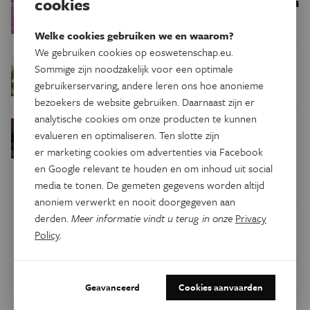
Een bakkerij op 400 miljoen
cookies
Ruimte
kilometer van de aarde
Welke cookies gebruiken we en waarom?
We gebruiken cookies op eoswetenschap.eu.
Waar zijn
Podcast
Natuur & Milieu
Sommige zijn noodzakelijk voor een optimale
insecten in de winter?
gebruikerservaring, andere leren ons hoe anonieme
bezoekers de website gebruiken. Daarnaast zijn er
analytische cookies om onze producten te kunnen
Waarom we tinnitus
Psyche & Brein
evalueren en optimaliseren. Ten slotte zijn
in de hersenen moeten zoeken
er marketing cookies om advertenties via Facebook
en Google relevant te houden en om inhoud uit social
media te tonen. De gemeten gegevens worden altijd
anoniem verwerkt en nooit doorgegeven aan
derden.
Meer informatie vindt u terug in onze
Privacy
Dit artikel delen op:
Policy
.
Facebook
Twitter
Linkedin
Geavanceerd
Cookies aanvaarden