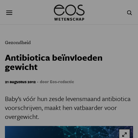
Overslaan
Zoeken
en
naar
de
inhoud
gaan
NATUUR & MILIEU
TECHNOLOGIE
Gezondheid
GEZONDHEID
RUIMTE
Antibiotica beïnvloeden
gewicht
NATUURWETENSCHAPPEN
GESCHIEDENIS
PSYCHE & BREIN
BLOGS
-
21 augustus 2012
door Eos-redactie
PODCAST
AGENDA
Baby’s vóór hun zesde levensmaand antibiotica
voorschrijven, maakt hen vatbaarder voor
JONGE UITDAGERS
overgewicht.