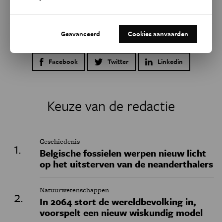
Geavanceerd
Cookies aanvaarden
Dit artikel delen op:
Facebook
Twitter
Linkedin
Keuze van de redactie
Geschiedenis
Belgische fossielen werpen nieuw licht
op het uitsterven van de neanderthalers
Natuurwetenschappen
In 2064 stort de wereldbevolking in,
voorspelt een nieuw wiskundig model