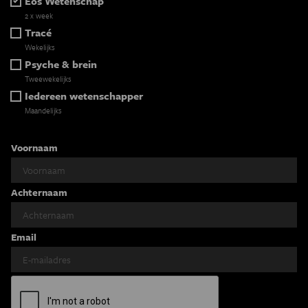
Eos Wetenschap
2 x week
Tracé
Wekelijks
Psyche & brein
Tweewekelijks
Iedereen wetenschapper
Maandelijks
Voornaam
Achternaam
Email