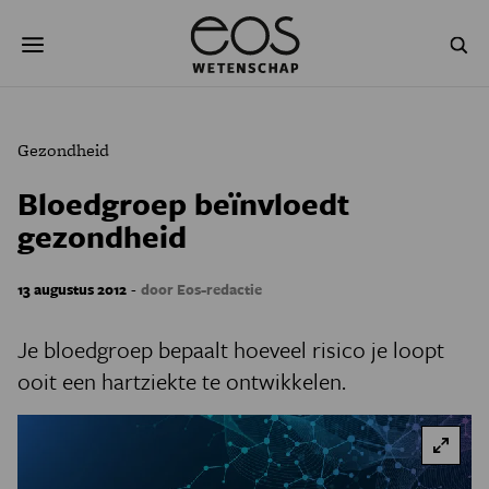
Overslaan
Zoeken
en
naar
de
inhoud
gaan
NATUUR & MILIEU
TECHNOLOGIE
Gezondheid
GEZONDHEID
RUIMTE
Bloedgroep beïnvloedt
gezondheid
NATUURWETENSCHAPPEN
GESCHIEDENIS
PSYCHE & BREIN
BLOGS
-
13 augustus 2012
door Eos-redactie
PODCAST
AGENDA
Je bloedgroep bepaalt hoeveel risico je loopt
ooit een hartziekte te ontwikkelen.
JONGE UITDAGERS