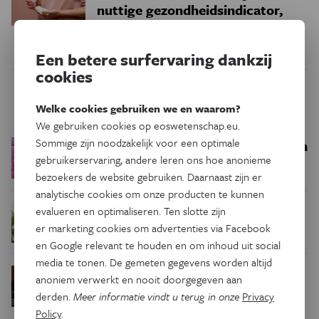
nuttige gezondheidsindicator,
geen vitale functie
Een betere surfervaring dankzij
cookies
Trending
Welke cookies gebruiken we en waarom?
We gebruiken cookies op eoswetenschap.eu.
Sommige zijn noodzakelijk voor een optimale
Een bakkerij op 400 miljoen
Ruimte
gebruikerservaring, andere leren ons hoe anonieme
kilometer van de aarde
bezoekers de website gebruiken. Daarnaast zijn er
analytische cookies om onze producten te kunnen
Waar zijn
evalueren en optimaliseren. Ten slotte zijn
Podcast
Natuur & Milieu
er marketing cookies om advertenties via Facebook
insecten in de winter?
en Google relevant te houden en om inhoud uit social
media te tonen. De gemeten gegevens worden altijd
Waarom we tinnitus
Psyche & Brein
anoniem verwerkt en nooit doorgegeven aan
in de hersenen moeten zoeken
derden.
Meer informatie vindt u terug in onze
Privacy
Policy
.