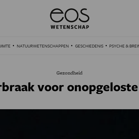
·
·
·
UIMTE
NATUURWETENSCHAPPEN
GESCHIEDENIS
PSYCHE & BREI
Gezondheid
rbraak voor onopgelost