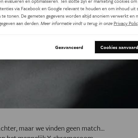
n evalueren en optimaliseren. Ten slotte zijn er marketing cookies om
tenties via Facebook en Google relevant te houden en om inhoud uit s
 te tonen. De gemeten gegevens worden altijd anoniem verwerkt en n
gegeven aan derden.
Meer informatie vindt u terug in onze
Privacy Polic
Geavanceerd
Cookies aanvaar
achter, maar we vinden geen match…
p het mannelijk Y-chromosoom,