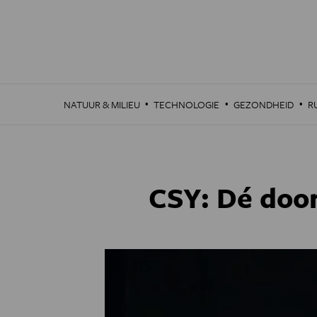
Overslaan
en
naar
de
inhoud
gaan
·
·
·
NATUUR & MILIEU
TECHNOLOGIE
GEZONDHEID
R
CSY: Dé doo