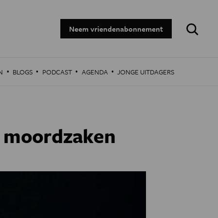
Zoeken:
Neem vriendenabonnement
·
·
·
·
N
BLOGS
PODCAST
AGENDA
JONGE UITDAGERS
e moordzaken