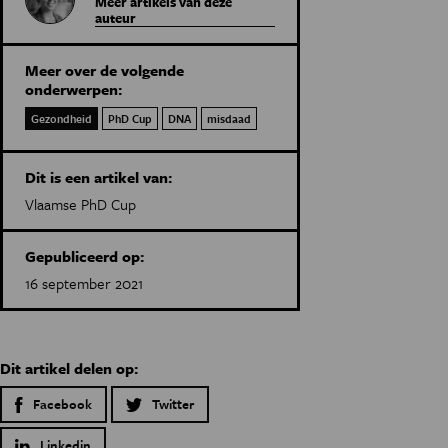
Meer artikels van deze
auteur
Meer over de volgende
onderwerpen:
Gezondheid
PhD Cup
DNA
misdaad
Dit is een artikel van:
Vlaamse PhD Cup
Gepubliceerd op:
16 september 2021
Dit artikel delen op:
Facebook
Twitter
Linkedin