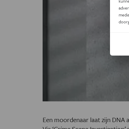
kunne
adver
media
door
Een moordenaar laat zijn DNA 
Via ‘
Crime Scene Investigation’
o