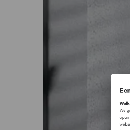
Een
Welk
We ge
optim
websi