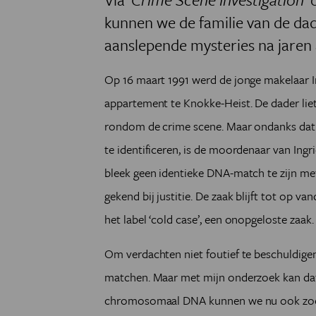
kunnen we de familie van de dad
aanslepende mysteries na jaren 
Op 16 maart 1991 werd de jonge makelaar I
appartement te Knokke-Heist. De dader lie
rondom de crime scene. Maar ondanks dat
te identificeren, is de moordenaar van Ing
bleek geen identieke DNA-match te zijn me
gekend bij justitie. De zaak blijft tot op v
het label ‘cold case’, een onopgeloste zaak.
Om verdachten niet foutief te beschuldigen
matchen. Maar met mijn onderzoek kan dat 
chromosomaal DNA kunnen we nu ook zoeke