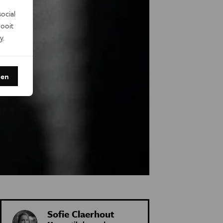
ocial
ooit
y
.
den
Sofie Claerhout