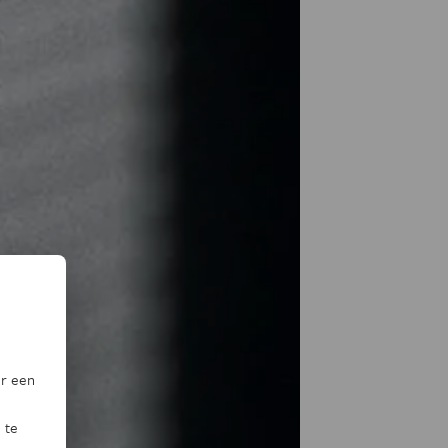
or een
 te