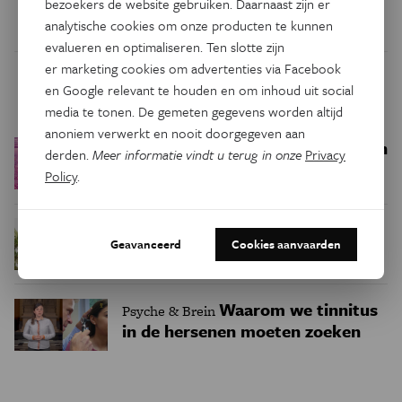
bezoekers de website gebruiken. Daarnaast zijn er
analytische cookies om onze producten te kunnen
evalueren en optimaliseren. Ten slotte zijn
er marketing cookies om advertenties via Facebook
Trending
en Google relevant te houden en om inhoud uit social
media te tonen. De gemeten gegevens worden altijd
anoniem verwerkt en nooit doorgegeven aan
Een bakkerij op 400 miljoen
Ruimte
derden.
Meer informatie vindt u terug in onze
Privacy
kilometer van de aarde
Policy
.
Waar zijn
Podcast
Natuur & Milieu
Geavanceerd
Cookies aanvaarden
insecten in de winter?
Waarom we tinnitus
Psyche & Brein
in de hersenen moeten zoeken