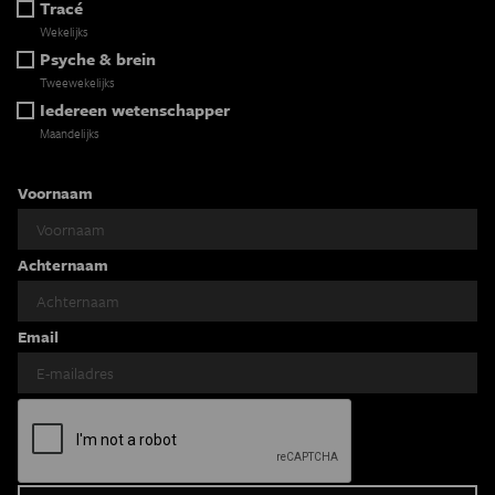
Tracé
Wekelijks
Psyche & brein
Tweewekelijks
Iedereen wetenschapper
Maandelijks
Voornaam
Achternaam
Email