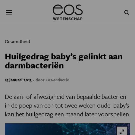
Overslaan
Zoeken
en
naar
de
inhoud
gaan
NATUUR & MILIEU
TECHNOLOGIE
Gezondheid
GEZONDHEID
RUIMTE
Huilgedrag baby’s gelinkt aan
darmbacteriën
NATUURWETENSCHAPPEN
GESCHIEDENIS
PSYCHE & BREIN
BLOGS
-
15 januari 2013
door Eos-redactie
PODCAST
AGENDA
De aan- of afwezigheid van bepaalde bacteriën
in de poep van een tot twee weken oude baby’s
JONGE UITDAGERS
kan het huilgedrag een maand later voorspellen.