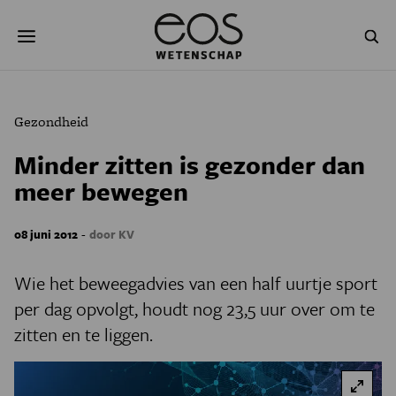
Overslaan
Zoeken
en
naar
de
inhoud
gaan
NATUUR & MILIEU
TECHNOLOGIE
Gezondheid
GEZONDHEID
RUIMTE
Minder zitten is gezonder dan
meer bewegen
NATUURWETENSCHAPPEN
GESCHIEDENIS
PSYCHE & BREIN
BLOGS
-
08 juni 2012
door KV
PODCAST
AGENDA
Wie het beweegadvies van een half uurtje sport
per dag opvolgt, houdt nog 23,5 uur over om te
JONGE UITDAGERS
zitten en te liggen.