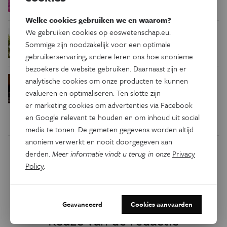
kilometer van de aarde
Welke cookies gebruiken we en waarom?
We gebruiken cookies op eoswetenschap.eu.
Waar zijn
Podcast
Natuur & Milieu
Sommige zijn noodzakelijk voor een optimale
insecten in de winter?
gebruikerservaring, andere leren ons hoe anonieme
bezoekers de website gebruiken. Daarnaast zijn er
Waarom we tinnitus
Psyche & Brein
analytische cookies om onze producten te kunnen
in de hersenen moeten zoeken
evalueren en optimaliseren. Ten slotte zijn
er marketing cookies om advertenties via Facebook
en Google relevant te houden en om inhoud uit social
media te tonen. De gemeten gegevens worden altijd
anoniem verwerkt en nooit doorgegeven aan
derden.
Meer informatie vindt u terug in onze
Privacy
Dit artikel delen op:
Policy
.
Facebook
Twitter
Linkedin
Geavanceerd
Cookies aanvaarden
Keuze van de redactie