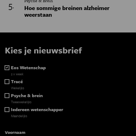
Psyche & Brein
Hoe sommige breinen alzheimer
weerstaan
Kies je nieuwsbrief
Eos Wetenschap
2 x week
Tracé
Wekelijks
Psyche & brein
Tweewekelijks
Iedereen wetenschapper
Maandelijks
Voornaam