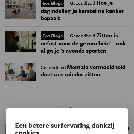
Hoe je
Eos Blogs
Gezondheid
dagindeling je herstel na kanker
bepaalt
Zitten is
Eos Blogs
Gezondheid
nefast voor de gezondheid – ook
al ga je ’s avonds sporten
Mentale vermoeidheid
Gezondheid
doet ons minder zitten
Trending
Een betere surfervaring dankzij
Een bakkerij op 400 miljoen
Ruimte
cookies