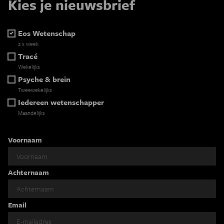
Kies je nieuwsbrief
Eos Wetenschap
2 x week
Tracé
Wekelijks
Psyche & brein
Tweewekelijks
Iedereen wetenschapper
Maandelijks
Voornaam
Achternaam
Email