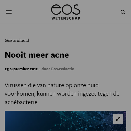
Overslaan
Zoeken
en
naar
de
inhoud
gaan
NATUUR & MILIEU
TECHNOLOGIE
Gezondheid
GEZONDHEID
RUIMTE
Nooit meer acne
NATUURWETENSCHAPPEN
GESCHIEDENIS
-
25 september 2012
door Eos-redactie
PSYCHE & BREIN
BLOGS
Virussen die van nature op onze huid
PODCAST
AGENDA
voorkomen, kunnen worden ingezet tegen de
acnébacterie.
JONGE UITDAGERS