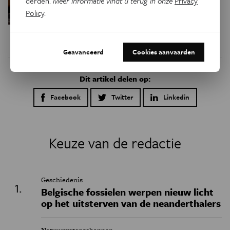
Waarom we tinnitus
derden.
Meer informatie vindt u terug in onze
Privacy
Psyche & Brein
in de hersenen moeten zoeken
Policy
.
Geavanceerd
Cookies aanvaarden
Dit artikel delen op:
Facebook
Twitter
Linkedin
Keuze van de redactie
Geschiedenis
Belgische fossielen werpen nieuw licht
op het uitsterven van de neanderthalers