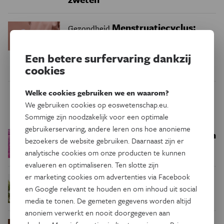
Menstruatiecyclus:
Gezondheid
nuttige gezondheidsindicator,
geen vitale functie
Een betere surfervaring dankzij
cookies
Welke cookies gebruiken we en waarom?
Trending
We gebruiken cookies op eoswetenschap.eu.
Sommige zijn noodzakelijk voor een optimale
gebruikerservaring, andere leren ons hoe anonieme
Een bakkerij op 400 miljoen
Ruimte
bezoekers de website gebruiken. Daarnaast zijn er
kilometer van de aarde
analytische cookies om onze producten te kunnen
evalueren en optimaliseren. Ten slotte zijn
er marketing cookies om advertenties via Facebook
Waar zijn
Podcast
Natuur & Milieu
en Google relevant te houden en om inhoud uit social
insecten in de winter?
media te tonen. De gemeten gegevens worden altijd
anoniem verwerkt en nooit doorgegeven aan