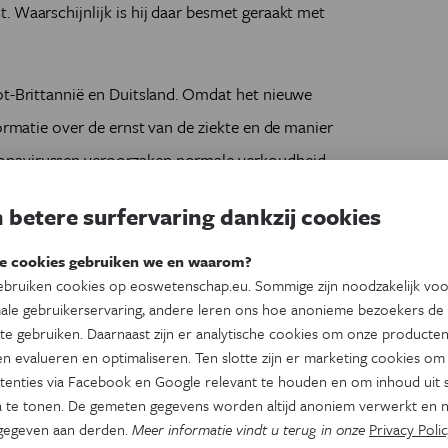
. Waarschijnlijk is hij daar besmet geraakt met
ot-Brittannië en Duitsland. Omdat het nieuwe
formatie over de ernst van de ziekte en de manier
onavirussen veroorzaken normale verkoudheid,
tiger. Dit nieuwe coronavirus (nCoV) veroorzaakt
 betere surfervaring dankzij cookies
cute Respiratory Distress Syndrome (ARDS)
orts, hoesten, kortademigheid en
e cookies gebruiken we en waarom?
bruiken cookies op eoswetenschap.eu. Sommige zijn noodzakelijk vo
ale gebruikerservaring, andere leren ons hoe anonieme bezoekers de
te gebruiken. Daarnaast zijn er analytische cookies om onze producten
n evalueren en optimaliseren. Ten slotte zijn er marketing cookies om
tenties via Facebook en Google relevant te houden en om inhoud uit s
 te tonen. De gemeten gegevens worden altijd anoniem verwerkt en n
gegeven aan derden.
Meer informatie vindt u terug in onze
Privacy Polic