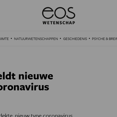
·
·
·
UIMTE
NATUURWETENSCHAPPEN
GESCHIEDENIS
PSYCHE & BREI
eldt nieuwe
oronavirus
dekte, nieuw type coronavirus