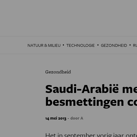
Overslaan
en
naar
de
inhoud
gaan
·
·
·
NATUUR & MILIEU
TECHNOLOGIE
GEZONDHEID
R
Gezondheid
Saudi-Arabië m
besmettingen c
-
14 mei 2013
door A
Het in september vorig jaar ont