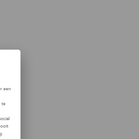
or een
 te
ocial
ooit
y
.