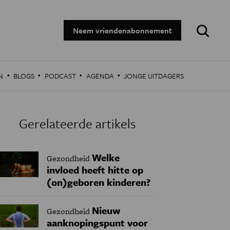
Zoeken:
Neem vriendenabonnement
·
·
·
·
N
BLOGS
PODCAST
AGENDA
JONGE UITDAGERS
Gerelateerde artikels
Welke
Gezondheid
invloed heeft hitte op
(on)geboren kinderen?
Nieuw
Gezondheid
aanknopingspunt voor