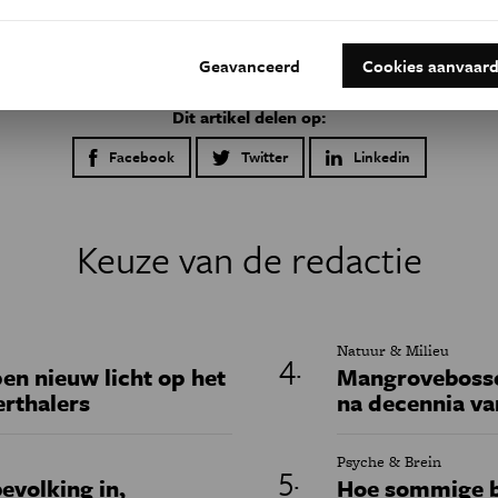
Geavanceerd
Cookies aanvaar
Dit artikel delen op:
Facebook
Twitter
Linkedin
Keuze van de redactie
Natuur & Milieu
en nieuw licht op het
Mangrovebossen
erthalers
na decennia va
Psyche & Brein
evolking in,
Hoe sommige b