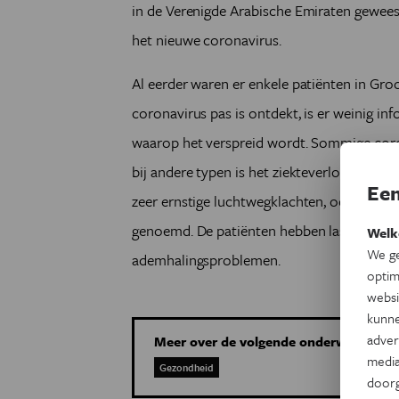
in de Verenigde Arabische Emiraten geweest
het nieuwe coronavirus.
Al eerder waren er enkele patiënten in Gro
coronavirus pas is ontdekt, is er weinig in
waarop het verspreid wordt. Sommige cor
bij andere typen is het ziekteverloop erns
Een
zeer ernstige luchtwegklachten, ook wel A
genoemd. De patiënten hebben last van ko
Welk
We ge
ademhalingsproblemen.
optim
websi
kunne
adver
Meer over de volgende onderwerpen:
media
Gezondheid
door