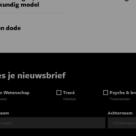
skundig model
en dode
es je nieuwsbrief
s Wetenschap
Tracé
Psyche & br
 week
Wekelijks
Tweewekelijks
naam
Achternaam