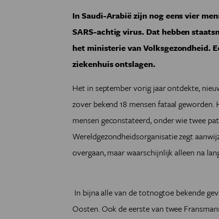
In Saudi-Arabië zijn nog eens vier me
SARS-achtig virus. Dat hebben staat
het ministerie van Volksgezondheid. Ee
ziekenhuis ontslagen.
Het in september vorig jaar ontdekte, nie
zover bekend 18 mensen fataal geworden. Het
mensen geconstateerd, onder wie twee patië
Wereldgezondheidsorganisatie zegt aanwij
overgaan, maar waarschijnlijk alleen na la
In bijna alle van de totnogtoe bekende geva
Oosten. Ook de eerste van twee Fransmann