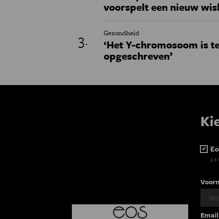
voorspelt een nieuw wi
Gezondheid
‘Het Y-chromosoom is t
opgeschreven’
Ki
Eo
2 x
Voor
Email