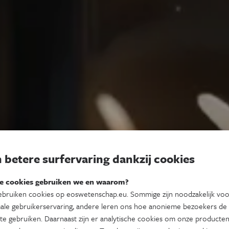
 betere surfervaring dankzij cookies
e cookies gebruiken we en waarom?
bruiken cookies op eoswetenschap.eu. Sommige zijn noodzakelijk vo
ale gebruikerservaring, andere leren ons hoe anonieme bezoekers de
te gebruiken. Daarnaast zijn er analytische cookies om onze producten