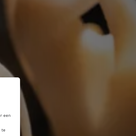
or een
 te