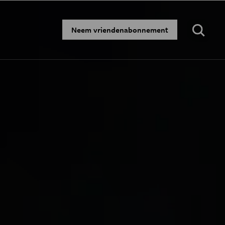
Zoeken:
Neem vriendenabonnement
·
·
·
·
N
BLOGS
PODCAST
AGENDA
JONGE UITDAGERS