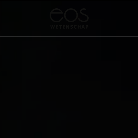
·
·
·
UIMTE
NATUURWETENSCHAPPEN
GESCHIEDENIS
PSYCHE & BREI