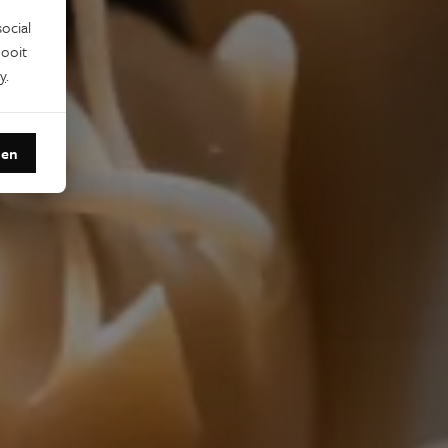
ocial
ooit
y
.
den