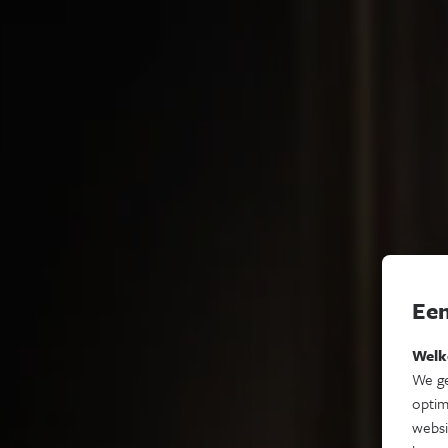
Een
Welk
We ge
optim
websi