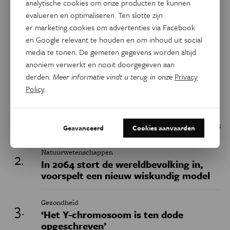
Dit artikel delen op:
analytische cookies om onze producten te kunnen
evalueren en optimaliseren. Ten slotte zijn
Facebook
Twitter
Linkedin
er marketing cookies om advertenties via Facebook
en Google relevant te houden en om inhoud uit social
media te tonen. De gemeten gegevens worden altijd
Keuze van de redactie
anoniem verwerkt en nooit doorgegeven aan
derden.
Meer informatie vindt u terug in onze
Privacy
Policy
.
Geschiedenis
Belgische fossielen werpen nieuw licht
op het uitsterven van de neanderthalers
Geavanceerd
Cookies aanvaarden
Natuurwetenschappen
In 2064 stort de wereldbevolking in,
voorspelt een nieuw wiskundig model
Gezondheid
‘Het Y-chromosoom is ten dode
opgeschreven’