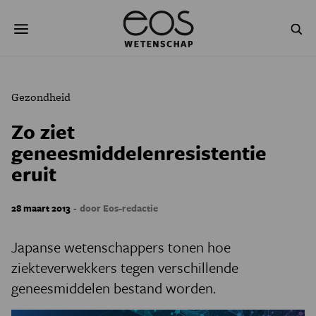
Overslaan
Zoeken
en
naar
de
inhoud
gaan
NATUUR & MILIEU
TECHNOLOGIE
Gezondheid
GEZONDHEID
RUIMTE
Zo ziet
geneesmiddelenresistentie
NATUURWETENSCHAPPEN
GESCHIEDENIS
eruit
PSYCHE & BREIN
BLOGS
-
28 maart 2013
door Eos-redactie
PODCAST
AGENDA
Japanse wetenschappers tonen hoe
JONGE UITDAGERS
ziekteverwekkers tegen verschillende
geneesmiddelen bestand worden.