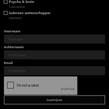
Psyche & brein
Tweewekelijks
Iedereen wetenschapper
Maandelijks
Voornaam
Achternaam
Email