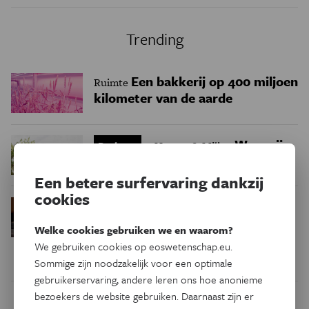
Trending
Een bakkerij op 400 miljoen
Ruimte
kilometer van de aarde
Waar zijn
Podcast
Natuur & Milieu
insecten in de winter?
Een betere surfervaring dankzij
cookies
Waarom we tinnitus
Psyche & Brein
in de hersenen moeten zoeken
Welke cookies gebruiken we en waarom?
We gebruiken cookies op eoswetenschap.eu.
Sommige zijn noodzakelijk voor een optimale
gebruikerservaring, andere leren ons hoe anonieme
bezoekers de website gebruiken. Daarnaast zijn er