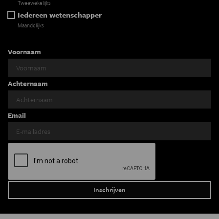
Tweewekelijks
Iedereen wetenschapper
Maandelijks
Voornaam
Achternaam
Email