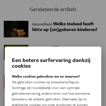
Gerelateerde artikels
Welke invloed heeft
Gezondheid
hitte op (on)geboren kinderen?
Nieuw
Gezondheid
aanknopingspunt voor
behandeling van overmatig
Een betere surfervaring dankzij
zweten
cookies
Welke cookies gebruiken we en waarom?
Menstruatiecyclus:
Gezondheid
We gebruiken cookies op eoswetenschap.eu.
nuttige gezondheidsindicator,
Sommige zijn noodzakelijk voor een optimale
geen vitale functie
gebruikerservaring, andere leren ons hoe anonieme
bezoekers de website gebruiken. Daarnaast zijn er
analytische cookies om onze producten te kunnen