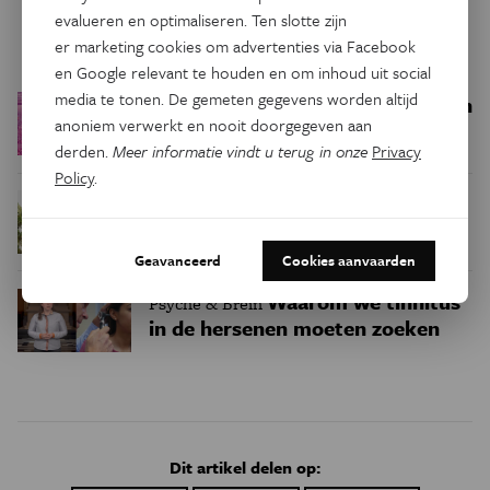
evalueren en optimaliseren. Ten slotte zijn
Trending
er marketing cookies om advertenties via Facebook
en Google relevant te houden en om inhoud uit social
media te tonen. De gemeten gegevens worden altijd
Een bakkerij op 400 miljoen
Ruimte
anoniem verwerkt en nooit doorgegeven aan
kilometer van de aarde
derden.
Meer informatie vindt u terug in onze
Privacy
Policy
.
Waar zijn
Podcast
Natuur & Milieu
insecten in de winter?
Geavanceerd
Cookies aanvaarden
Waarom we tinnitus
Psyche & Brein
in de hersenen moeten zoeken
Dit artikel delen op: