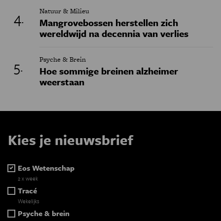
Natuur & Milieu
Mangrovebossen herstellen zich
wereldwijd na decennia van verlies
Psyche & Brein
Hoe sommige breinen alzheimer
weerstaan
Kies je nieuwsbrief
Eos Wetenschap
2 x week
Tracé
Wekelijks
Psyche & brein