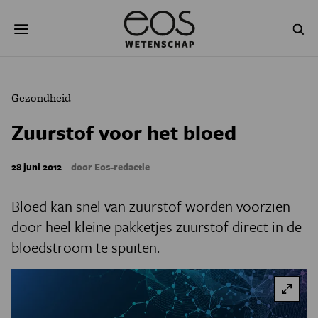
Overslaan
Zoeken
en
naar
de
inhoud
gaan
NATUUR & MILIEU
TECHNOLOGIE
Gezondheid
GEZONDHEID
RUIMTE
Zuurstof voor het bloed
NATUURWETENSCHAPPEN
GESCHIEDENIS
-
28 juni 2012
door Eos-redactie
PSYCHE & BREIN
BLOGS
Bloed kan snel van zuurstof worden voorzien
PODCAST
AGENDA
door heel kleine pakketjes zuurstof direct in de
bloedstroom te spuiten.
JONGE UITDAGERS