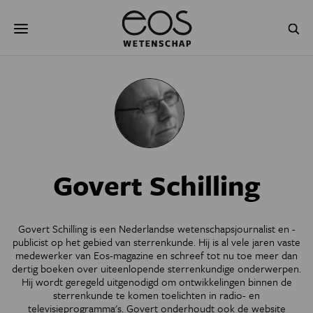
Overslaan
Zoeken
en
naar
de
inhoud
gaan
NATUUR & MILIEU
TECHNOLOGIE
GEZONDHEID
RUIMTE
NATUURWETENSCHAPPEN
GESCHIEDENIS
Govert Schilling
PSYCHE & BREIN
BLOGS
PODCAST
AGENDA
Govert Schilling is een Nederlandse wetenschapsjournalist en -
publicist op het gebied van sterrenkunde. Hij is al vele jaren vaste
JONGE UITDAGERS
medewerker van Eos-magazine en schreef tot nu toe meer dan
dertig boeken over uiteenlopende sterrenkundige onderwerpen.
Hij wordt geregeld uitgenodigd om ontwikkelingen binnen de
sterrenkunde te komen toelichten in radio- en
televisieprogramma's. Govert onderhoudt ook de website