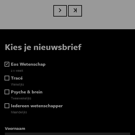
Volgende pagina
Laatste pagina
Kies je nieuwsbrief
Eos Wetenschap
2 x week
Tracé
Wekelijks
Psyche & brein
Tweewekelijks
Iedereen wetenschapper
Maandelijks
Voornaam