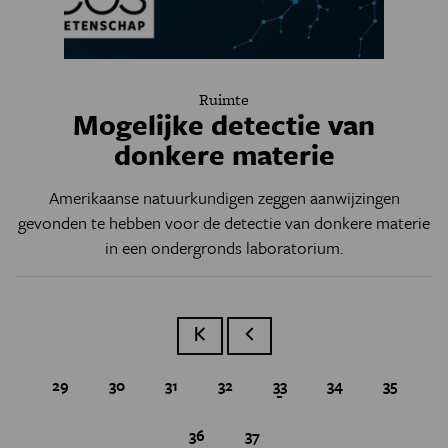
Ruimte
Mogelijke detectie van
donkere materie
Amerikaanse natuurkundigen zeggen aanwijzingen
gevonden te hebben voor de detectie van donkere materie
in een ondergronds laboratorium.
Eerste pagina
Vorige pagina
Page
29
Page
30
Page
31
Page
32
Huidige pagina
33
Page
34
Page
35
Page
36
Page
37
Paginatie