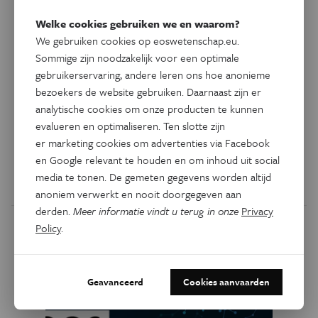
Welke cookies gebruiken we en waarom?
We gebruiken cookies op eoswetenschap.eu.
Sommige zijn noodzakelijk voor een optimale
Natuurwetenschappen
Water maken bij 260 graden
gebruikerservaring, andere leren ons hoe anonieme
bezoekers de website gebruiken. Daarnaast zijn er
onder nul
analytische cookies om onze producten te kunnen
evalueren en optimaliseren. Ten slotte zijn
Onderzoekers van het Laboratorium voor Astrofysica van
er marketing cookies om advertenties via Facebook
de Sterrewacht Leiden zijn erin geslaagd om water te
en Google relevant te houden en om inhoud uit social
maken onder omstandigheden zoals die in de ruimte
media te tonen. De gemeten gegevens worden altijd
heersen.
anoniem verwerkt en nooit doorgegeven aan
derden.
Meer informatie vindt u terug in onze
Privacy
Policy
.
Geavanceerd
Cookies aanvaarden