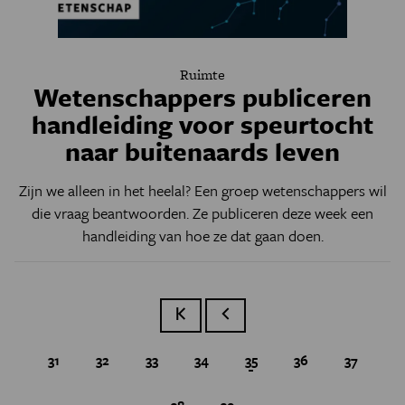
Ruimte
Wetenschappers publiceren
handleiding voor speurtocht
naar buitenaards leven
Zijn we alleen in het heelal? Een groep wetenschappers wil
die vraag beantwoorden. Ze publiceren deze week een
handleiding van hoe ze dat gaan doen.
Eerste pagina
Vorige pagina
Page
31
Page
32
Page
33
Page
34
Huidige pagina
35
Page
36
Page
37
Page
38
Page
39