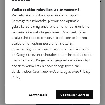
Welke cookies gebruiken we en waarom?
Gezondheid
Jarig zijn is levensgevaarlijk
We gebruiken cookies op eoswetenschap.eu.
Sommige zijn noodzakelijk voor een optimale
gebruikerservaring, andere leren ons hoe anonieme
Statistisch gezien loop je in de zeven dagen na je
bezoekers de website gebruiken. Daarnaast zijn er
verjaardag meer risico om in het ziekenhuis te belanden
analytische cookies om onze producten te kunnen
dan in eender welke andere week.
evalueren en optimaliseren. Ten slotte zijn
Door
Kim Verhaeghe
er marketing cookies om advertenties via Facebook
en Google relevant te houden en om inhoud uit social
media te tonen. De gemeten gegevens worden altijd
anoniem verwerkt en nooit doorgegeven aan
derden.
Meer informatie vindt u terug in onze
Privacy
Policy
.
Geavanceerd
Cookies aanvaarden