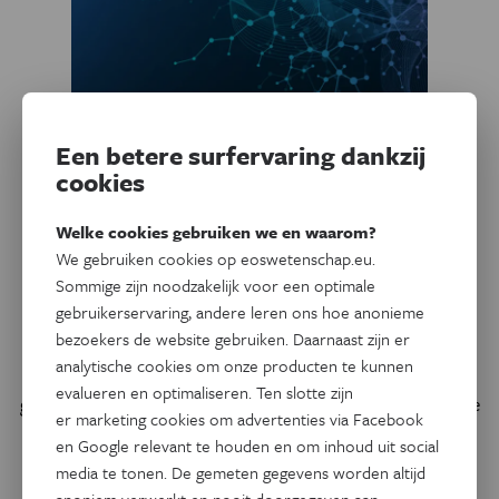
Een betere surfervaring dankzij
cookies
Welke cookies gebruiken we en waarom?
We gebruiken cookies op eoswetenschap.eu.
Ruimte
‘Binnenkort ontdekken we
Sommige zijn noodzakelijk voor een optimale
gebruikerservaring, andere leren ons hoe anonieme
donkere materie’
bezoekers de website gebruiken. Daarnaast zijn er
analytische cookies om onze producten te kunnen
Francis Halzen heeft de prestigieuze Balzan-prijs 2015
evalueren en optimaliseren. Ten slotte zijn
gewonnen. Onder impuls van de Belg, die al vele jaren in de
er marketing cookies om advertenties via Facebook
VS actief is, werd op Antarctica de grootste
en Google relevant te houden en om inhoud uit social
neutrinodetector ter wereld gebouwd.
media te tonen. De gemeten gegevens worden altijd
anoniem verwerkt en nooit doorgegeven aan