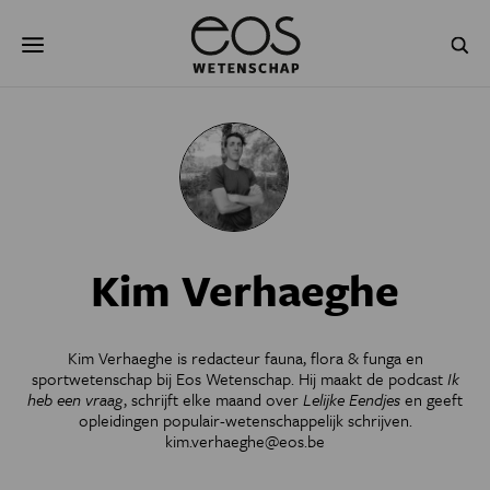
Overslaan
Zoeken
en
naar
de
inhoud
gaan
NATUUR & MILIEU
TECHNOLOGIE
GEZONDHEID
RUIMTE
NATUURWETENSCHAPPEN
GESCHIEDENIS
Kim Verhaeghe
PSYCHE & BREIN
BLOGS
PODCAST
AGENDA
Kim Verhaeghe is redacteur fauna, flora & funga en
sportwetenschap bij Eos Wetenschap. Hij maakt de podcast
Ik
JONGE UITDAGERS
heb een vraag
, schrijft elke maand over
Lelijke Eendjes
en geeft
opleidingen populair-wetenschappelijk schrijven.
kim.verhaeghe@eos.be