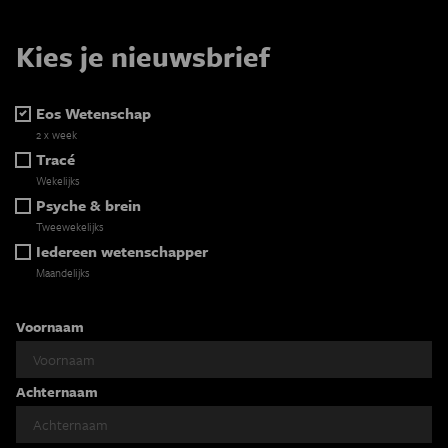
Kies je nieuwsbrief
Eos Wetenschap
2 x week
Tracé
Wekelijks
Psyche & brein
Tweewekelijks
Iedereen wetenschapper
Maandelijks
Voornaam
Achternaam