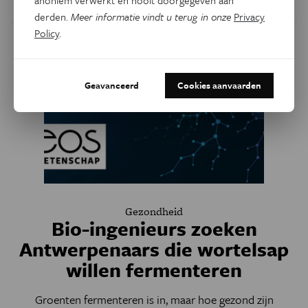
Door
Kim Verhaeghe
derden.
Meer informatie vindt u terug in onze
Privacy
Policy
.
Geavanceerd
Cookies aanvaarden
Gezondheid
Bio-ingenieurs zoeken
Antwerpenaars die wortelsap
willen fermenteren
Groenten fermenteren is in, maar hoe gezond zijn