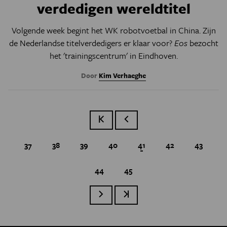
verdedigen wereldtitel
Volgende week begint het WK robotvoetbal in China. Zijn
de Nederlandse titelverdedigers er klaar voor?
Eos
bezocht
het 'trainingscentrum' in Eindhoven.
Door
Kim Verhaeghe
Eerste pagina
Vorige pagina
Page
37
Page
38
Page
39
Page
40
Huidige pagina
41
Page
42
Page
43
Page
44
Page
45
Paginatie
Volgende pagina
Laatste pagina