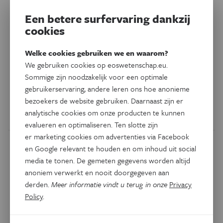
Een betere surfervaring dankzij
cookies
Welke cookies gebruiken we en waarom?
We gebruiken cookies op eoswetenschap.eu.
Natuur & Milieu
Sommige zijn noodzakelijk voor een optimale
Orkaan helpt evolutiestudie
gebruikerservaring, andere leren ons hoe anonieme
bezoekers de website gebruiken. Daarnaast zijn er
Door zorgvuldige herintroductie kregen wetenschappers
analytische cookies om onze producten te kunnen
de kans om hun evolutie grondig te bestuderen.
evalueren en optimaliseren. Ten slotte zijn
er marketing cookies om advertenties via Facebook
en Google relevant te houden en om inhoud uit social
media te tonen. De gemeten gegevens worden altijd
anoniem verwerkt en nooit doorgegeven aan
derden.
Meer informatie vindt u terug in onze
Privacy
Policy
.