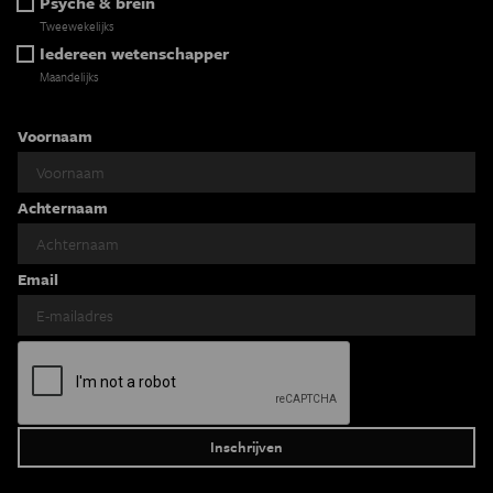
Psyche & brein
Tweewekelijks
Iedereen wetenschapper
Maandelijks
Voornaam
Achternaam
Email