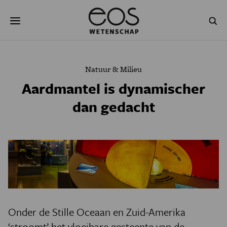
Overslaan
Zoeken
en
naar
de
inhoud
gaan
NATUUR & MILIEU
TECHNOLOGIE
Natuur & Milieu
GEZONDHEID
RUIMTE
Aardmantel is dynamischer
dan gedacht
NATUURWETENSCHAPPEN
GESCHIEDENIS
PSYCHE & BREIN
BLOGS
PODCAST
AGENDA
JONGE UITDAGERS
Onder de Stille Oceaan en Zuid-Amerika
‘stroomt’ het vloeibare gesteente van de