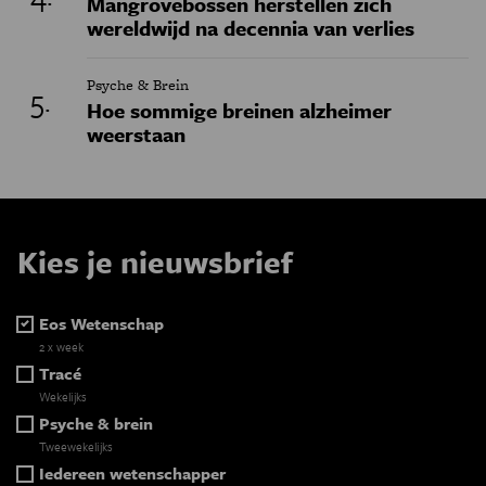
Mangrovebossen herstellen zich
wereldwijd na decennia van verlies
Psyche & Brein
Hoe sommige breinen alzheimer
weerstaan
Kies je nieuwsbrief
Eos Wetenschap
2 x week
Tracé
Wekelijks
Psyche & brein
Tweewekelijks
Iedereen wetenschapper