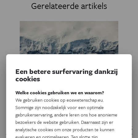
Gerelateerde artikels
Een betere surfervaring dankzij
cookies
Welke cookies gebruiken we en waarom?
Natuurwetenschappen
We gebruiken cookies op eoswetenschap.eu.
Waarom bevroor Antarctica?
Sommige zijn noodzakelijk voor een optimale
gebruikerservaring, andere leren ons hoe anonieme
De enorme Oost-Antarctische ijskap is de grootste en
bezoekers de website gebruiken. Daarnaast zijn er
oudste ijsmassa op aarde. Al decennialang geldt een daling
analytische cookies om onze producten te kunnen
van de hoeveelheid koolstofdioxide (CO₂) in de atmosfeer
evalueren en optimaliseren. Ten slotte zijn