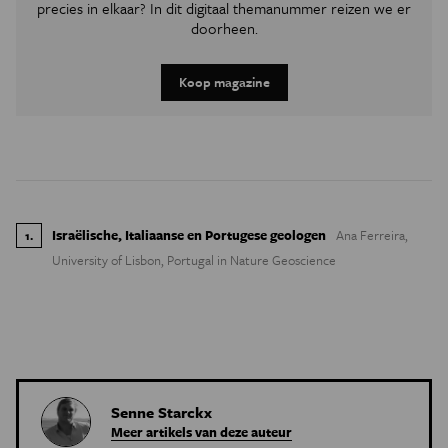
precies in elkaar? In dit digitaal themanummer reizen we er
doorheen.
Koop magazine
Israëlische, Italiaanse en Portugese geologen
Ana Ferreira,
1
.
University of Lisbon, Portugal in Nature Geoscience
Senne Starckx
Meer artikels van deze auteur