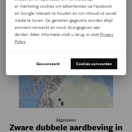
als dé verklaring voor het ontstaan van de enorme ijskap,
er marketing cookies om advertenties via Facebook
zo'n 34 miljoen jaar geleden. Maar een nieuwe studie geeft
en Google relevant te houden en om inhoud uit social
aan dat die verklaring onvolledig is.
media te tonen. De gemeten gegevens worden altijd
anoniem verwerkt en nooit doorgegeven aan
Door
Ella Vertommen
derden.
Meer informatie vindt u terug in onze
Privacy
Policy
.
Geavanceerd
Cookies aanvaarden
Algemeen
Zware dubbele aardbeving in