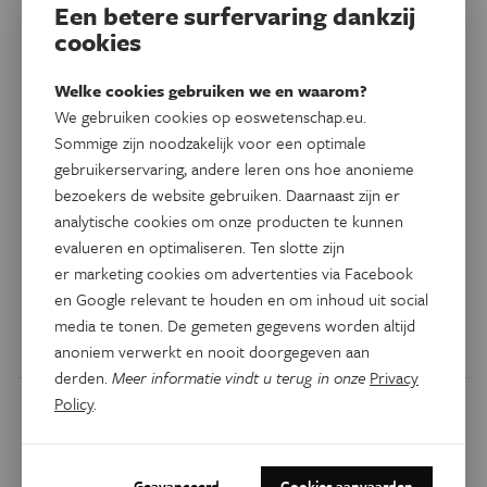
Een betere surfervaring dankzij
cookies
Natuur & Milieu
Welke cookies gebruiken we en waarom?
Dieren veroverden het land in
We gebruiken cookies op eoswetenschap.eu.
meerdere golven
Sommige zijn noodzakelijk voor een optimale
gebruikerservaring, andere leren ons hoe anonieme
Dieren hebben, in tegenstelling tot planten, het land niet in
bezoekers de website gebruiken. Daarnaast zijn er
één beweging gekoloniseerd. Dat blijkt uit grootschalig
analytische cookies om onze producten te kunnen
evalueren en optimaliseren. Ten slotte zijn
onderzoek. Ze maakten de overstap in verschillende en
er marketing cookies om advertenties via Facebook
onderling onafhankelijke fases, gespreid over enkele
en Google relevant te houden en om inhoud uit social
honderden miljoenen jaren.
media te tonen. De gemeten gegevens worden altijd
Door
Hervé Le Guyader
anoniem verwerkt en nooit doorgegeven aan
derden.
Meer informatie vindt u terug in onze
Privacy
Policy
.
Geavanceerd
Cookies aanvaarden