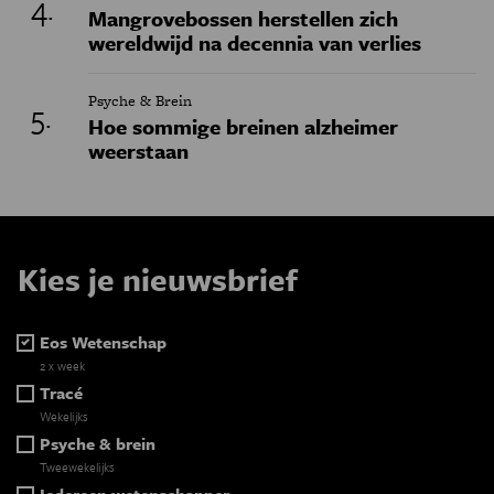
Mangrovebossen herstellen zich
wereldwijd na decennia van verlies
Psyche & Brein
Hoe sommige breinen alzheimer
weerstaan
Kies je nieuwsbrief
Eos Wetenschap
2 x week
Tracé
Wekelijks
Psyche & brein
Tweewekelijks