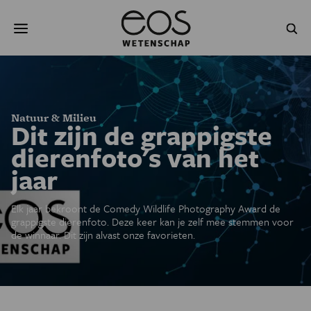
Overslaan
Zoeken
en
naar
de
inhoud
gaan
NATUUR & MILIEU
TECHNOLOGIE
GEZONDHEID
RUIMTE
Natuur & Milieu
Dit zijn de grappigste
NATUURWETENSCHAPPEN
GESCHIEDENIS
dierenfoto's van het
jaar
PSYCHE & BREIN
BLOGS
Elk jaar bekroont de Comedy Wildlife Photography Award de
PODCAST
AGENDA
grappigste dierenfoto. Deze keer kan je zelf mee stemmen voor
de winnaar. Dit zijn alvast onze favorieten.
JONGE UITDAGERS