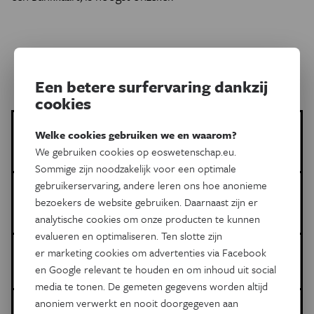
Een betere surfervaring dankzij
cookies
Dieter De Cleene
Welke cookies gebruiken we en waarom?
Meer artikels van deze auteur
We gebruiken cookies op eoswetenschap.eu.
Sommige zijn noodzakelijk voor een optimale
gebruikerservaring, andere leren ons hoe anonieme
Meer over de volgende onderwerpen:
bezoekers de website gebruiken. Daarnaast zijn er
Natuur & Milieu
plastic
microplastics
Factcheck
analytische cookies om onze producten te kunnen
evalueren en optimaliseren. Ten slotte zijn
Dit is een artikel van:
er marketing cookies om advertenties via Facebook
en Google relevant te houden en om inhoud uit social
Eos Wetenschap
media te tonen. De gemeten gegevens worden altijd
anoniem verwerkt en nooit doorgegeven aan
Gepubliceerd op: