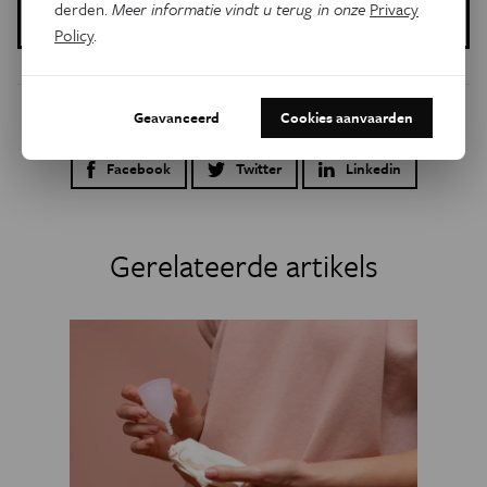
derden.
Meer informatie vindt u terug in onze
Privacy
13 juni 2019
Policy
.
Geavanceerd
Cookies aanvaarden
Dit artikel delen op:
Facebook
Twitter
Linkedin
Gerelateerde artikels