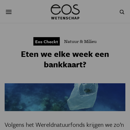
Overslaan
Zoeken
en
naar
de
inhoud
gaan
NATUUR & MILIEU
TECHNOLOGIE
Natuur & Milieu
Eos Checkt
GEZONDHEID
RUIMTE
Eten we elke week een
NATUURWETENSCHAPPEN
GESCHIEDENIS
bankkaart?
PSYCHE & BREIN
BLOGS
PODCAST
AGENDA
JONGE UITDAGERS
Volgens het Wereldnatuurfonds krijgen we zo
’
n