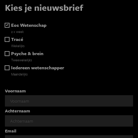
Kies je nieuwsbrief
Eos Wetenschap
2 x week
Tracé
Wekelijks
Psyche & brein
Tweewekelijks
Iedereen wetenschapper
Maandelijks
Voornaam
Achternaam
Email