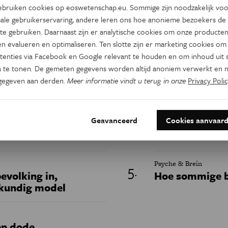
Dit artikel delen op:
bruiken cookies op eoswetenschap.eu. Sommige zijn noodzakelijk vo
ale gebruikerservaring, andere leren ons hoe anonieme bezoekers de
Facebook
Twitter
Linkedin
te gebruiken. Daarnaast zijn er analytische cookies om onze producten
n evalueren en optimaliseren. Ten slotte zijn er marketing cookies om
tenties via Facebook en Google relevant te houden en om inhoud uit s
Keuze van de redactie
 te tonen. De gemeten gegevens worden altijd anoniem verwerkt en n
gegeven aan derden.
Meer informatie vindt u terug in onze
Privacy Polic
Natuur & Milieu
Geavanceerd
Cookies aanvaar
en nieuw licht op het
Mangrovebossen
erthalers
na decennia va
Psyche & Brein
evolking in,
Hoe sommige b
skundig model
en dode