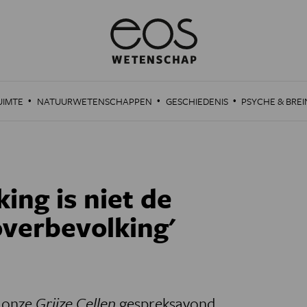
·
·
·
UIMTE
NATUURWETENSCHAPPEN
GESCHIEDENIS
PSYCHE & BREI
ing is niet de
overbevolking'
p onze
Grijze Cellen
gespreksavond