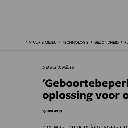
Overslaan
en
naar
de
inhoud
gaan
·
·
·
NATUUR & MILIEU
TECHNOLOGIE
GEZONDHEID
R
Natuur & Milieu
'Geboortebeperk
oplossing voor 
15 mei 2019
Het was een populaire vraag o