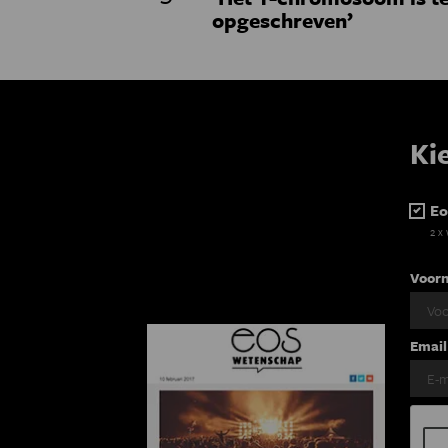
opgeschreven’
Ki
Eo
2 x
Voor
Email