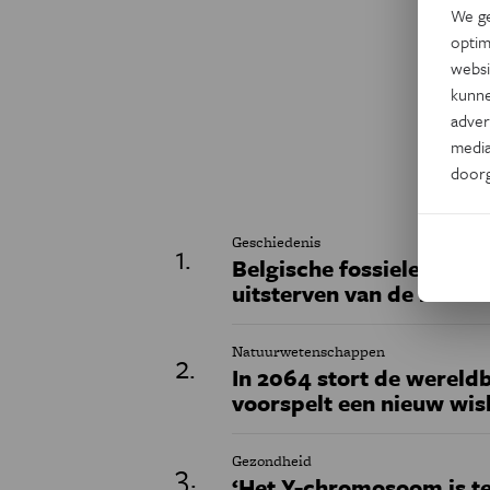
We ge
optim
websi
kunne
adver
media
door
Geschiedenis
Belgische fossielen werp
uitsterven van de neand
Natuurwetenschappen
In 2064 stort de wereldb
voorspelt een nieuw wi
Gezondheid
‘Het Y-chromosoom is t