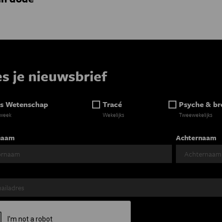
es je nieuwsbrief
s Wetenschap
Tracé
Psyche & br
 week
Wekelijks
Tweewekelijks
naam
Achternaam