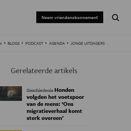
Zoeken:
Neem vriendenabonnement
·
·
·
·
N
BLOGS
PODCAST
AGENDA
JONGE UITDAGERS
Gerelateerde artikels
Honden
Geschiedenis
volgden het voetspoor
van de mens: ‘Ons
migratieverhaal komt
sterk overeen’