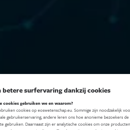
 betere surfervaring dankzij cookies
e cookies gebruiken we en waarom?
bruiken cookies op eoswetenschap.eu. Sommige zijn noodzakelijk vo
ale gebruikerservaring, andere leren ons hoe anonieme bezoekers de
te gebruiken. Daarnaast zijn er analytische cookies om onze producten