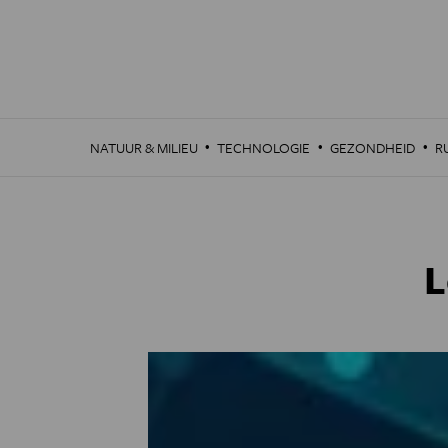
Overslaan
en
naar
de
inhoud
gaan
·
·
·
NATUUR & MILIEU
TECHNOLOGIE
GEZONDHEID
R
L