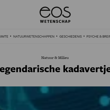
·
·
·
UIMTE
NATUURWETENSCHAPPEN
GESCHIEDENIS
PSYCHE & BREI
Natuur & Milieu
egendarische kadavertj