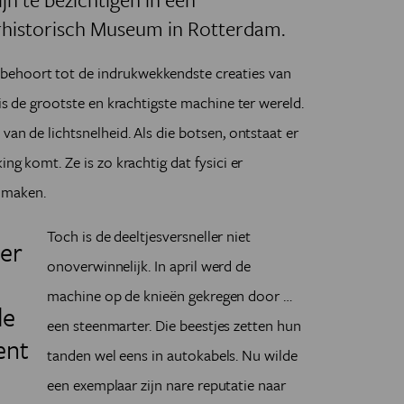
rhistorisch Museum in Rotterdam.
behoort tot de indrukwekkendste creaties van
 is de grootste en krachtigste machine ter wereld.
van de lichtsnelheid. Als die botsen, ontstaat er
ing komt. Ze is zo krachtig dat fysici er
 maken.
Toch is de deeltjesversneller niet
er
onoverwinnelijk. In april werd de
machine op de knieën gekregen door …
de
een steenmarter. Die beestjes zetten hun
ent
tanden wel eens in autokabels. Nu wilde
een exemplaar zijn nare reputatie naar