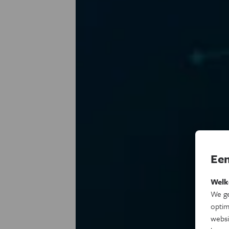
Een
Welk
We ge
optim
websi