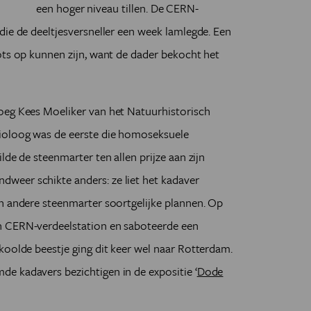
een hoger niveau tillen. De CERN-
die de deeltjesversneller een week lamlegde. Een
ots op kunnen zijn, want de dader bekocht het
oeg Kees Moeliker van het Natuurhistorisch
ioloog was de eerste die homoseksuele
lde de steenmarter ten allen prijze aan zijn
weer schikte anders: ze liet het kadaver
n andere steenmarter soortgelijke plannen. Op
n CERN-verdeelstation en saboteerde een
koolde beestje ging dit keer wel naar Rotterdam.
e kadavers bezichtigen in de expositie ‘
Dode