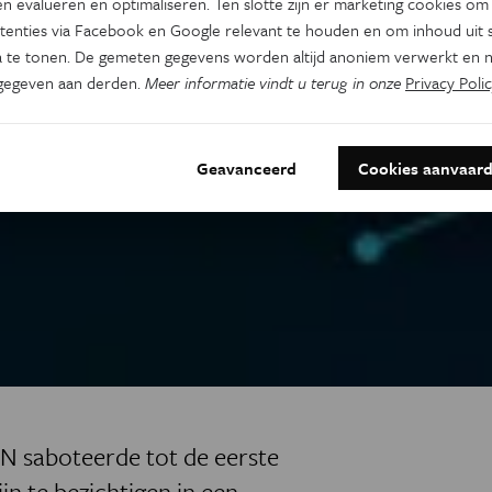
n evalueren en optimaliseren. Ten slotte zijn er marketing cookies om
tenties via Facebook en Google relevant te houden en om inhoud uit s
 te tonen. De gemeten gegevens worden altijd anoniem verwerkt en n
gegeven aan derden.
Meer informatie vindt u terug in onze
Privacy Polic
Geavanceerd
Cookies aanvaar
N saboteerde tot de eerste
jn te bezichtigen in een