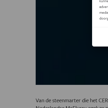
kunne
adver
media
door
Van de steenmarter die het CER
Nederlandse McFlurry-egel: ze zi