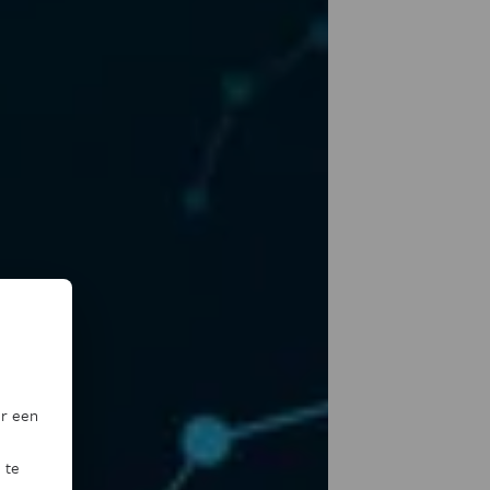
or een
 te