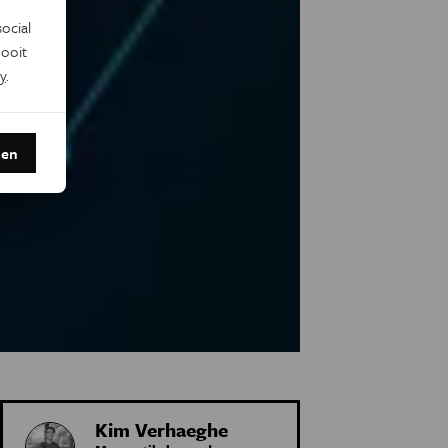
ocial
ooit
y
.
den
Kim Verhaeghe