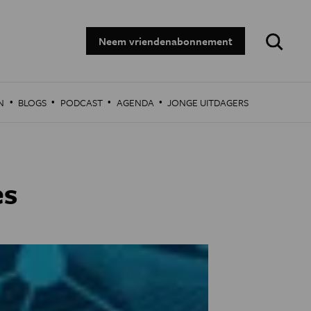
Zoeken:
Neem vriendenabonnement
·
·
·
·
N
BLOGS
PODCAST
AGENDA
JONGE UITDAGERS
es