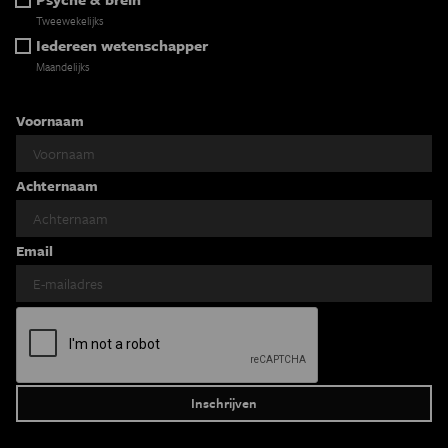
Tweewekelijks
Iedereen wetenschapper
Maandelijks
Voornaam
Achternaam
Email