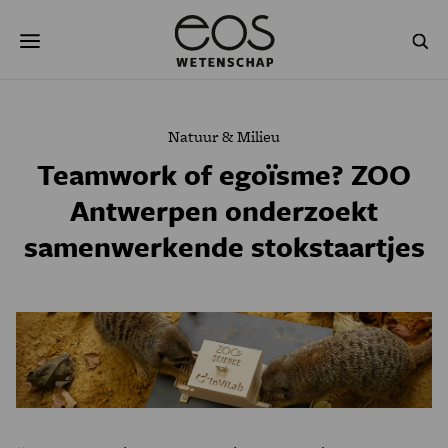
Overslaan
Zoeken
en
naar
de
inhoud
gaan
NATUUR & MILIEU
TECHNOLOGIE
Natuur & Milieu
GEZONDHEID
RUIMTE
Teamwork of egoïsme? ZOO
Antwerpen onderzoekt
NATUURWETENSCHAPPEN
GESCHIEDENIS
samenwerkende stokstaartjes
PSYCHE & BREIN
BLOGS
PODCAST
AGENDA
JONGE UITDAGERS