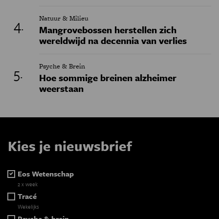
Natuur & Milieu
Mangrovebossen herstellen zich
wereldwijd na decennia van verlies
Psyche & Brein
Hoe sommige breinen alzheimer
weerstaan
Kies je nieuwsbrief
Eos Wetenschap
2 x week
Tracé
Wekelijks
Psyche & brein