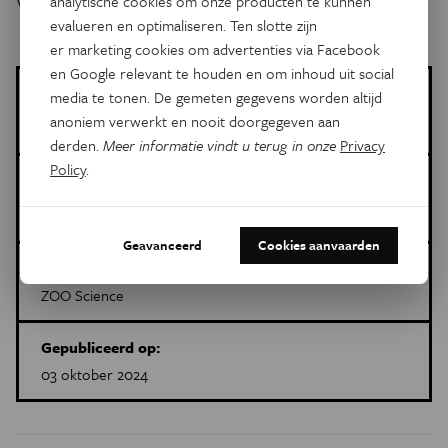
Verspeek.
analytische cookies om onze producten te kunnen
evalueren en optimaliseren. Ten slotte zijn
er marketing cookies om advertenties via Facebook
en Google relevant te houden en om inhoud uit social
media te tonen. De gemeten gegevens worden altijd
ZOO Science
Meer artikels van deze auteur
anoniem verwerkt en nooit doorgegeven aan
derden.
Meer informatie vindt u terug in onze
Privacy
Policy
.
Meer over de volgende onderwerpen:
Natuur & Milieu
zoogdieren
ZOO Antwerpen
onderzoek
Geavanceerd
Cookies aanvaarden
Dit is een artikel van:
ZOO Science
Gepubliceerd op:
03 oktober 2024