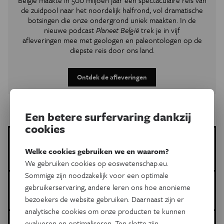
België maakte in 500 miljoen jaar een spectaculaire reis van
de zuidpool naar het noordelijk halfrond, vol dramatische
botsingen die onze ondergrond uniek maakten. In de
nieuwe podcast
Planeet België
trek je in vijf
afleveringen mee met geologen en paleontologen op de
diepste reis door ons land.
Ontdek de afleveringen
Een betere surfervaring dankzij
cookies
Meer over de volgende onderwerpen:
Welke cookies gebruiken we en waarom?
Natuur & Milieu
spinnen
We gebruiken cookies op eoswetenschap.eu.
Sommige zijn noodzakelijk voor een optimale
Dit is een artikel van:
gebruikerservaring, andere leren ons hoe anonieme
Pour la science
bezoekers de website gebruiken. Daarnaast zijn er
analytische cookies om onze producten te kunnen
Gepubliceerd op:
evalueren en optimaliseren. Ten slotte zijn