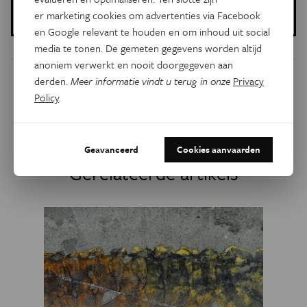
er marketing cookies om advertenties via Facebook
19 januari 2026
en Google relevant te houden en om inhoud uit social
media te tonen. De gemeten gegevens worden altijd
anoniem verwerkt en nooit doorgegeven aan
derden.
Meer informatie vindt u terug in onze
Privacy
Dit artikel delen op:
Policy
.
Facebook
Twitter
Linkedin
Geavanceerd
Cookies aanvaarden
Gerelateerde artikels