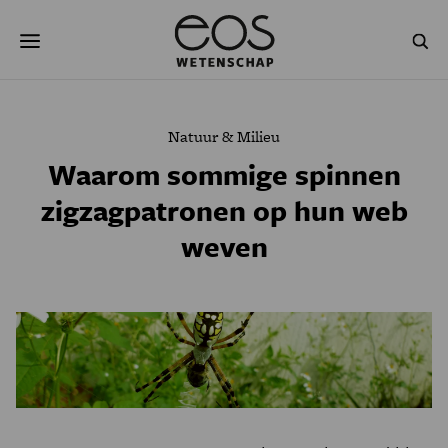
Overslaan
Zoeken
en
naar
de
inhoud
gaan
NATUUR & MILIEU
TECHNOLOGIE
Natuur & Milieu
GEZONDHEID
RUIMTE
Waarom sommige spinnen
zigzagpatronen op hun web
NATUURWETENSCHAPPEN
GESCHIEDENIS
weven
PSYCHE & BREIN
BLOGS
PODCAST
AGENDA
JONGE UITDAGERS