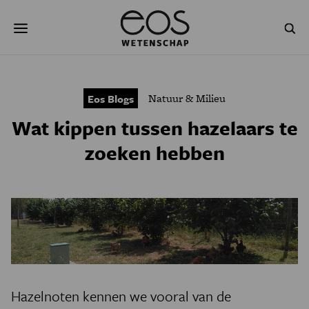
Overslaan
Zoeken
en
naar
de
inhoud
gaan
NATUUR & MILIEU
TECHNOLOGIE
Natuur & Milieu
Eos Blogs
GEZONDHEID
RUIMTE
Wat kippen tussen hazelaars te
NATUURWETENSCHAPPEN
GESCHIEDENIS
zoeken hebben
PSYCHE & BREIN
BLOGS
PODCAST
AGENDA
JONGE UITDAGERS
Hazelnoten kennen we vooral van de