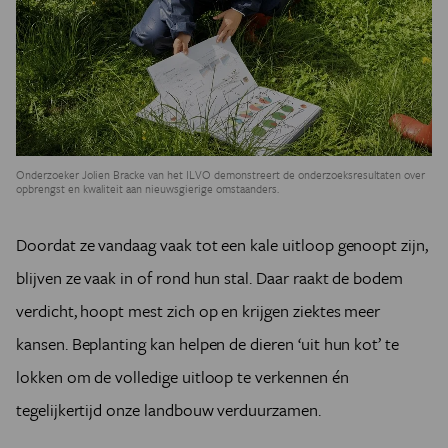
Onderzoeker Jolien Bracke van het ILVO demonstreert de onderzoeksresultaten over
opbrengst en kwaliteit aan nieuwsgierige omstaanders.
Doordat ze vandaag vaak tot een kale uitloop genoopt zijn,
blijven ze vaak in of rond hun stal. Daar raakt de bodem
verdicht, hoopt mest zich op en krijgen ziektes meer
kansen. Beplanting kan helpen de dieren ‘uit hun kot’ te
lokken om de volledige uitloop te verkennen én
tegelijkertijd onze landbouw verduurzamen.