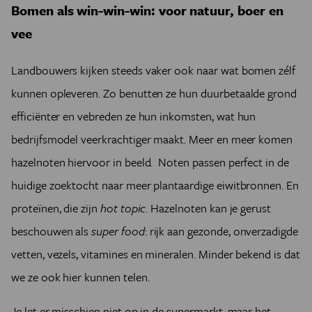
Bomen als win-win-win: voor natuur, boer en
vee
Landbouwers kijken steeds vaker ook naar wat bomen zélf
kunnen opleveren. Zo benutten ze hun duurbetaalde grond
efficiënter en vebreden ze hun inkomsten, wat hun
bedrijfsmodel veerkrachtiger maakt. Meer en meer komen
hazelnoten hiervoor in beeld. Noten passen perfect in de
huidige zoektocht naar meer plantaardige eiwitbronnen. En
proteïnen, die zijn
hot topic
. Hazelnoten kan je gerust
beschouwen als
super food
: rijk aan gezonde, onverzadigde
vetten, vezels, vitamines en mineralen. Minder bekend is dat
we ze ook hier kunnen telen.
Je let er misschien niet op in de supermarkt, maar het