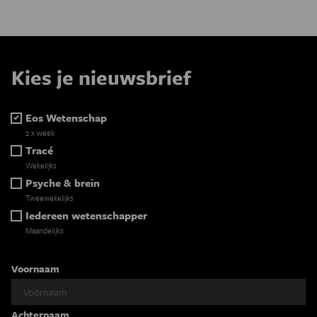
Kies je nieuwsbrief
Eos Wetenschap
2 x week
Tracé
Wekelijks
Psyche & brein
Tweewekelijks
Iedereen wetenschapper
Maandelijks
Voornaam
Achternaam