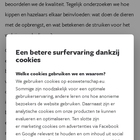
beoordelen we de kwaliteit. Tegelijk onderzoeken we hoe
kippen en hazelaars elkaar beïnvloeden: wat doen de dieren
met de opbrengst, en wat betekenen de struiken voor het
welzijn van de dieren?
Op plekken waar de kippen het vaakst vertoeven, zagen we
Een betere surfervaring dankzij
cookies
een hogere opbrengst, mogelijk dankzij de mest en een
bijkomend effect op plaagdruk. Vooral op warme dagen
Welke cookies gebruiken we en waarom?
was ook duidelijk dat de dieren de schaduw en koelte van
We gebruiken cookies op eoswetenschap.eu.
Sommige zijn noodzakelijk voor een optimale
de hazelaars apprecieerden. Dat maakt dit systeem
gebruikerservaring, andere leren ons hoe anonieme
interessant voor beide. Precies daarin schuilt de kracht van
bezoekers de website gebruiken. Daarnaast zijn er
analytische cookies om onze producten te kunnen
boslandbouw: voedsel produceren én tegelijk bouwen aan
evalueren en optimaliseren. Ten slotte zijn
een veerkrachtige landbouw. En de hazelnoten? Die hoeven
er marketing cookies om advertenties via Facebook
niet onder te doen voor exemplaren uit pakweg Italië.
en Google relevant te houden en om inhoud uit social