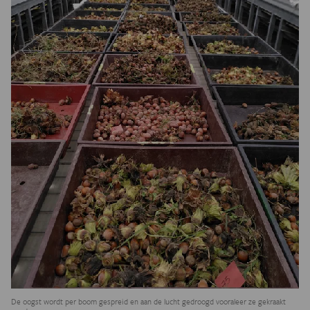
De oogst wordt per boom gespreid en aan de lucht gedroogd vooraleer ze gekraakt