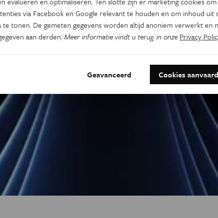
n evalueren en optimaliseren. Ten slotte zijn er marketing cookies om
tenties via Facebook en Google relevant te houden en om inhoud uit s
 te tonen. De gemeten gegevens worden altijd anoniem verwerkt en n
gegeven aan derden.
Meer informatie vindt u terug in onze
Privacy Polic
Geavanceerd
Cookies aanvaar