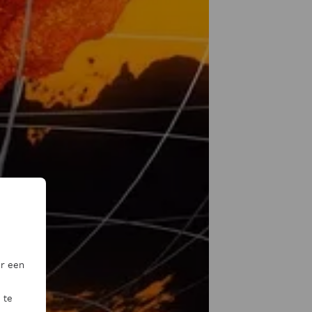
or een
 te