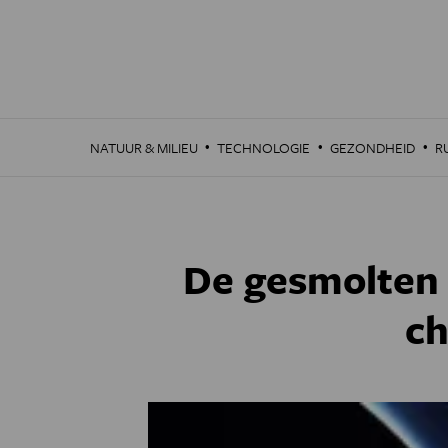
Overslaan
en
naar
de
inhoud
gaan
·
·
·
NATUUR & MILIEU
TECHNOLOGIE
GEZONDHEID
R
De gesmolten 
ch