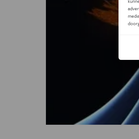
kunne
adver
media
door