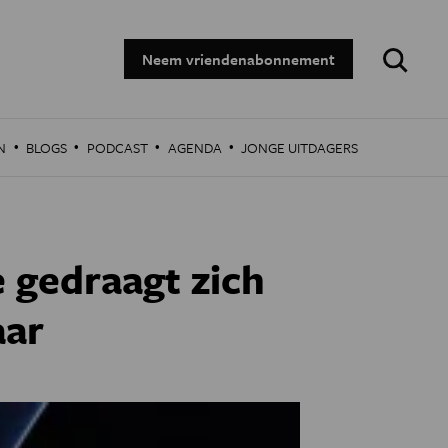
Zoeken:
Neem vriendenabonnement
·
·
·
·
N
BLOGS
PODCAST
AGENDA
JONGE UITDAGERS
 gedraagt zich
aar