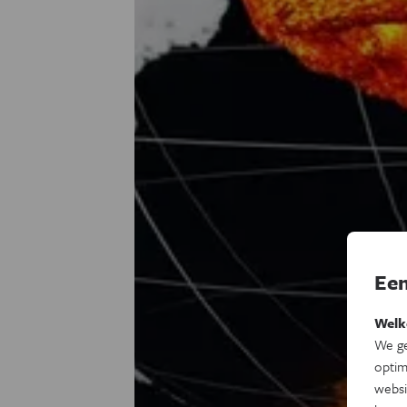
Een
Welk
We ge
optim
websi