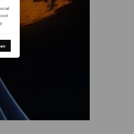
ocial
ooit
y
.
den