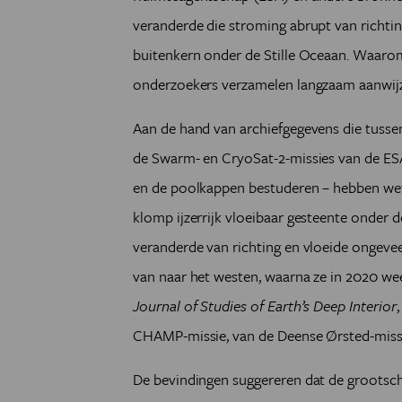
veranderde die stroming abrupt van richtin
buitenkern onder de Stille Oceaan. Waarom 
onderzoekers verzamelen langzaam aanwijz
Aan de hand van archiefgegevens die tusse
de Swarm- en CryoSat-2-missies van de ESA 
en de poolkappen bestuderen – hebben we
klomp ijzerrijk vloeibaar gesteente onder d
veranderde van richting en vloeide ongeveer
van naar het westen, waarna ze in 2020 wee
Journal of Studies of Earth’s Deep Interior
CHAMP-missie, van de Deense Ørsted-missi
De bevindingen suggereren dat de grootsch