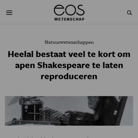
Overslaan
Zoeken
en
naar
de
inhoud
gaan
NATUUR & MILIEU
TECHNOLOGIE
Natuurwetenschappen
GEZONDHEID
RUIMTE
Heelal bestaat veel te kort om
apen Shakespeare te laten
NATUURWETENSCHAPPEN
GESCHIEDENIS
reproduceren
PSYCHE & BREIN
BLOGS
PODCAST
AGENDA
JONGE UITDAGERS