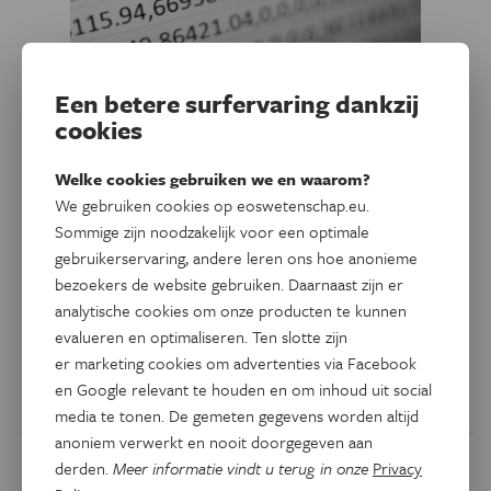
Een betere surfervaring dankzij
Natuurwetenschappen
cookies
Softwareprogramma R wint
grote Belgische statistiekprijs
Welke cookies gebruiken we en waarom?
We gebruiken cookies op eoswetenschap.eu.
De
Rousseeuw Prize for Statistics
bekroont The R Project,
Sommige zijn noodzakelijk voor een optimale
een open source statistiekprogramma waar een
gebruikerservaring, andere leren ons hoe anonieme
internationaal team van vrijwilligers sinds de jaren 1990
bezoekers de website gebruiken. Daarnaast zijn er
aan bouwt.
Eos
interviewde een van de trekkers van het
analytische cookies om onze producten te kunnen
eerste uur: de Oostenrijkse technisch wiskundige Kurt
evalueren en optimaliseren. Ten slotte zijn
Hornik.
er marketing cookies om advertenties via Facebook
en Google relevant te houden en om inhoud uit social
Door
Ilse Boeren
media te tonen. De gemeten gegevens worden altijd
anoniem verwerkt en nooit doorgegeven aan
derden.
Meer informatie vindt u terug in onze
Privacy