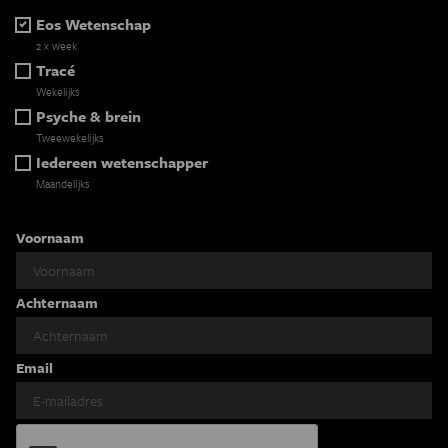
Eos Wetenschap
2 x week
Tracé
Wekelijks
Psyche & brein
Tweewekelijks
Iedereen wetenschapper
Maandelijks
Voornaam
Achternaam
Email