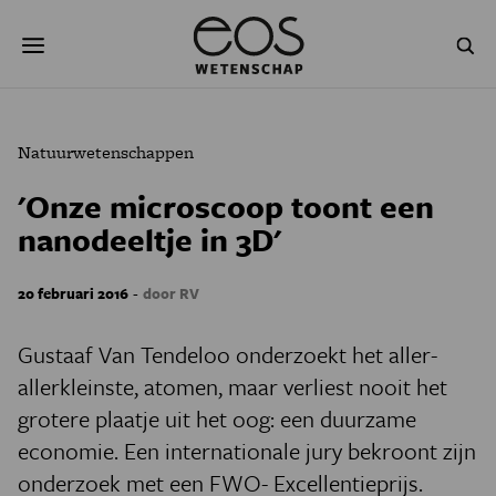
Overslaan
Zoeken
en
naar
de
inhoud
gaan
NATUUR & MILIEU
TECHNOLOGIE
Natuurwetenschappen
GEZONDHEID
RUIMTE
'Onze microscoop toont een
nanodeeltje in 3D'
NATUURWETENSCHAPPEN
GESCHIEDENIS
PSYCHE & BREIN
BLOGS
-
20 februari 2016
door RV
PODCAST
AGENDA
Gustaaf Van Tendeloo onderzoekt het aller-
allerkleinste, atomen, maar verliest nooit het
JONGE UITDAGERS
grotere plaatje uit het oog: een duurzame
economie. Een internationale jury bekroont zijn
onderzoek met een FWO- Excellentieprijs.