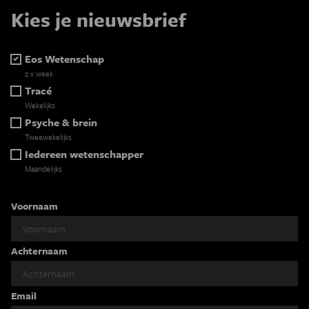
Kies je nieuwsbrief
Eos Wetenschap
2 x week
Tracé
Wekelijks
Psyche & brein
Tweewekelijks
Iedereen wetenschapper
Maandelijks
Voornaam
Achternaam
Email