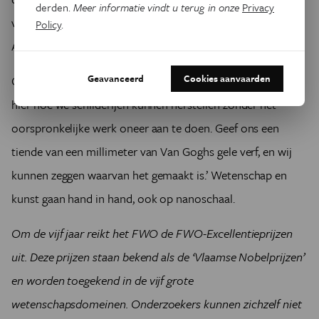
derden.
Meer informatie vindt u terug in onze
Privacy
van het brede publiek veranderen. Kijk maar wat de Live
Policy
.
Aid-campagne van Bob Geldof in 1985 teweegbracht.’
Geavanceerd
Cookies aanvaarden
Omgekeerd dienen materiaalfysici ook kunst. ‘We kijken
hier hoe we schilderijen kunnen herstellen zonder het
oorspronkelijke werk oneer aan te doen. Geef ons een
tiende van een millimeter van Van Goghs gele verf, en wij
kunnen zeggen waarvan het gemaakt is.’ Wetenschap en
kunst gaan hand in hand, ook op nanoschaal.
Om de vijf jaar reikt het FWO de FWO-Excellentieprijzen
uit. Deze prijzen staan bekend als de ‘Vlaamse Nobelprijzen’
en worden toegekend in de vijf grote
wetenschapsdomeinen. Onderzoekers kunnen zichzelf niet