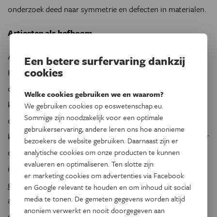
onderzoek deed naar symmetrie en defecten in materialen.
Artiesten als hefboom
Als je met Van Tendeloo praat, gaat het al snel over kunst.
Een betere surfervaring dankzij
cookies
Hij publiceerde in 2006 het boek De schone en het beest
over de gemene delers tussen wetenschappers en
Welke cookies gebruiken we en waarom?
kunstenaars, zoals verwondering, een scherpe observatie,
We gebruiken cookies op eoswetenschap.eu.
Sommige zijn noodzakelijk voor een optimale
originaliteit en toeval. Van Tendeloo ziet mediafiguren en
gebruikerservaring, andere leren ons hoe anonieme
kunstenaars in het bijzonder als ideale woordvoerders voor
bezoekers de website gebruiken. Daarnaast zijn er
de duurzame economie waar wetenschappers en
analytische cookies om onze producten te kunnen
evalueren en optimaliseren. Ten slotte zijn
ingenieurs aan bouwen. ‘Wetenschappers staan nog te veel
er marketing cookies om advertenties via Facebook
geïsoleerd. Ze moeten kunstenaars, artiesten, filmmakers,
en Google relevant te houden en om inhoud uit social
media te tonen. De gemeten gegevens worden altijd
auteurs en muzikanten overtuigen van hun ideeën over een
anoniem verwerkt en nooit doorgegeven aan
duurzame wereld. Publieke figuren kunnen het bewustzijn