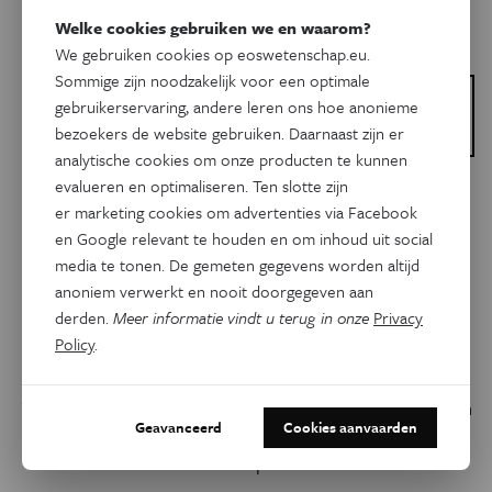
Welke cookies gebruiken we en waarom?
We gebruiken cookies op eoswetenschap.eu.
Sommige zijn noodzakelijk voor een optimale
Dit is een artikel van:
gebruikerservaring, andere leren ons hoe anonieme
Scicomm Academy van
bezoekers de website gebruiken. Daarnaast zijn er
SciMingo
analytische cookies om onze producten te kunnen
evalueren en optimaliseren. Ten slotte zijn
Natuurwetenschappen
er marketing cookies om advertenties via Facebook
Podcast moleculaire
en Google relevant te houden en om inhoud uit social
avonturen: Een
media te tonen. De gemeten gegevens worden altijd
ontdekkingsreis door de
anoniem verwerkt en nooit doorgegeven aan
wereld van computationele
derden.
Meer informatie vindt u terug in onze
Privacy
Policy
.
chemie
Wist je dat niet alle scheikundigen experimenten uitvoeren
Geavanceerd
Cookies aanvaarden
in een labo, maar sommigen ook een volledig onderzoek
achter de computer doen?