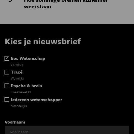
weerstaan
Kies je nieuwsbrief
Eos Wetenschap
2 x week
Tracé
Wekelijks
Psyche & brein
Tweewekelijks
Iedereen wetenschapper
Maandelijks
Voornaam