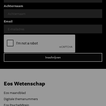
Achternaam
Email
Eos Wetenschap
Eos maandblad
Digitale themanummers
Eos Psyche&Brein