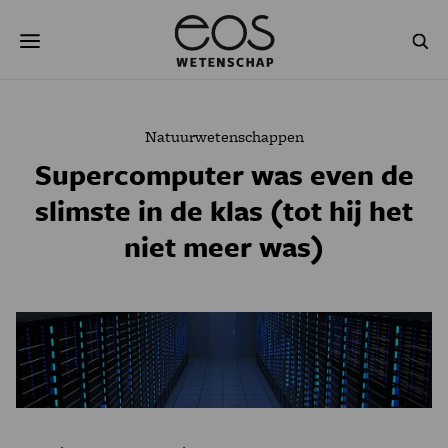
Overslaan
Zoeken
en
naar
de
inhoud
gaan
NATUUR & MILIEU
TECHNOLOGIE
Natuurwetenschappen
GEZONDHEID
RUIMTE
Supercomputer was even de
slimste in de klas (tot hij het
NATUURWETENSCHAPPEN
GESCHIEDENIS
niet meer was)
PSYCHE & BREIN
BLOGS
PODCAST
AGENDA
JONGE UITDAGERS