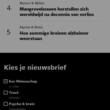
Natuur & Milieu
Mangrovebossen herstellen zich
wereldwijd na decennia van verlies
Psyche & Brein
Hoe sommige breinen alzheimer
weerstaan
Kies je nieuwsbrief
Eos Wetenschap
2 x week
Tracé
Wekelijks
Psyche & brein
Tweewekelijks