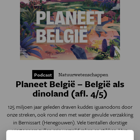
Natuurwetenschappen
Podcast
Planeet België – België als
dinoland (afl. 4/5)
125 miljoen jaar geleden draven kuddes iguanodons door
onze streken, ook rond een met water gevulde verzakking
in Bernissart (Henegouwen). Vele tientallen dorstige
viertonners zullen erin verzeild raken en stikken. Hun
verdrinkingsdood wordt ons paleontologische geluk: hun