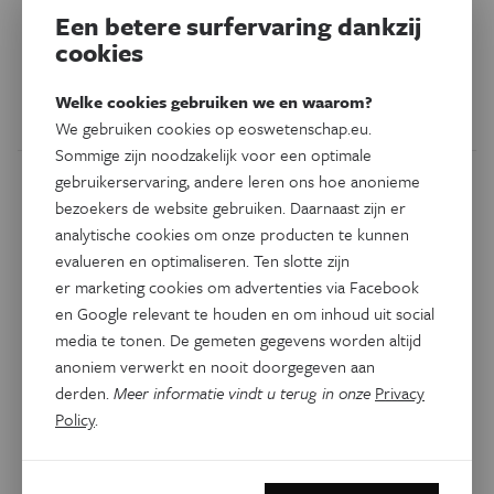
resten fossiliseren perfect en schuiven door de onstabiele
Een betere surfervaring dankzij
ondergrond tot in de dieperliggende steenkoollagen van
cookies
het carboon.
Welke cookies gebruiken we en waarom?
Door
Reinout Verbeke
We gebruiken cookies op eoswetenschap.eu.
Sommige zijn noodzakelijk voor een optimale
gebruikerservaring, andere leren ons hoe anonieme
bezoekers de website gebruiken. Daarnaast zijn er
analytische cookies om onze producten te kunnen
evalueren en optimaliseren. Ten slotte zijn
er marketing cookies om advertenties via Facebook
en Google relevant te houden en om inhoud uit social
media te tonen. De gemeten gegevens worden altijd
anoniem verwerkt en nooit doorgegeven aan
derden.
Meer informatie vindt u terug in onze
Privacy
Policy
.
Psyche & Brein
Eos Pipet 2026
Jongerentaal bevat minder