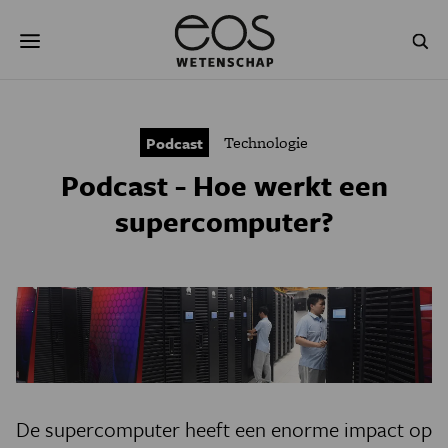
Overslaan
Zoeken
en
naar
de
inhoud
gaan
NATUUR & MILIEU
TECHNOLOGIE
Technologie
Podcast
GEZONDHEID
RUIMTE
Podcast - Hoe werkt een
NATUURWETENSCHAPPEN
GESCHIEDENIS
supercomputer?
PSYCHE & BREIN
BLOGS
PODCAST
AGENDA
JONGE UITDAGERS
De supercomputer heeft een enorme impact op