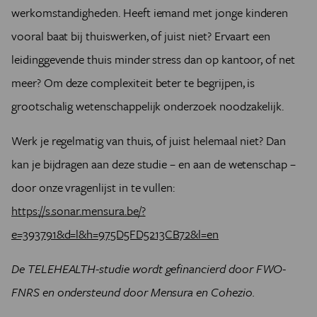
werkomstandigheden. Heeft iemand met jonge kinderen
vooral baat bij thuiswerken, of juist niet? Ervaart een
leidinggevende thuis minder stress dan op kantoor, of net
meer? Om deze complexiteit beter te begrijpen, is
grootschalig wetenschappelijk onderzoek noodzakelijk.
Werk je regelmatig van thuis, of juist helemaal niet? Dan
kan je bijdragen aan deze studie – en aan de wetenschap –
door onze vragenlijst in te vullen:
https://s.sonar.mensura.be/?
e=393791&d=l&h=975D5FD5213CB72&l=en
De TELEHEALTH-studie wordt gefinancierd door FWO-
FNRS en ondersteund door Mensura en Cohezio.