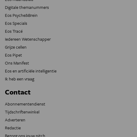
Digitale themanummers
Eos Psyche&Brein
Eos Specials
Eos Tracé
Iedereen Wetenschapper
Grijze cellen
Eos Pipet
Ons Manifest
Eos en artificiële intelligentie
Ik heb een vraag
Contact
Abonnementendienst
Tijdschriftenwinkel
Adverteren
Redactie
Bezorg ons jouw pitch