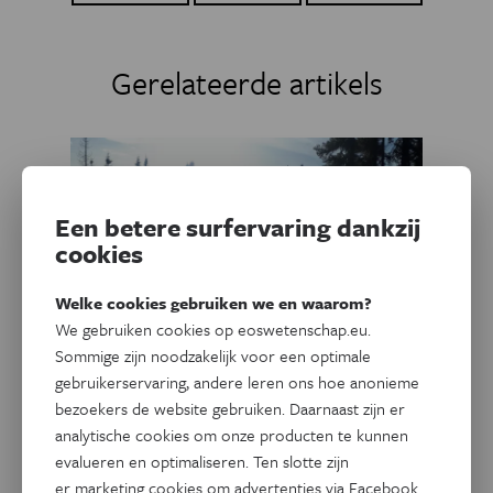
Gerelateerde artikels
Een betere surfervaring dankzij
cookies
Welke cookies gebruiken we en waarom?
We gebruiken cookies op eoswetenschap.eu.
Sommige zijn noodzakelijk voor een optimale
gebruikerservaring, andere leren ons hoe anonieme
bezoekers de website gebruiken. Daarnaast zijn er
Natuur & Milieu
Eos Blogs
analytische cookies om onze producten te kunnen
Niet elke natuurbrand is
evalueren en optimaliseren. Ten slotte zijn
hetzelfde, zeker niet als er
er marketing cookies om advertenties via Facebook