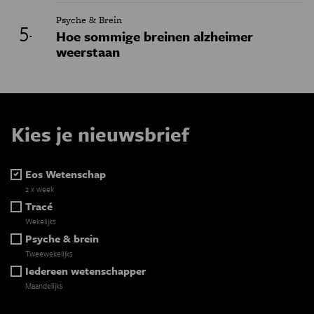
Psyche & Brein
Hoe sommige breinen alzheimer
weerstaan
Kies je nieuwsbrief
Eos Wetenschap
2 x week
Tracé
Wekelijks
Psyche & brein
Tweewekelijks
Iedereen wetenschapper
Maandelijks