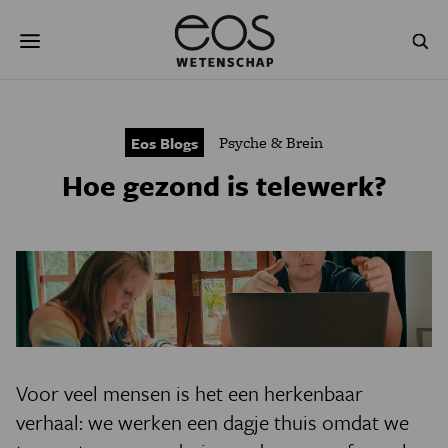
Overslaan
Zoeken
en
naar
de
inhoud
gaan
NATUUR & MILIEU
TECHNOLOGIE
Psyche & Brein
Eos Blogs
GEZONDHEID
RUIMTE
Hoe gezond is telewerk?
NATUURWETENSCHAPPEN
GESCHIEDENIS
PSYCHE & BREIN
BLOGS
PODCAST
AGENDA
JONGE UITDAGERS
Voor veel mensen is het een herkenbaar
verhaal: we werken een dagje thuis omdat we