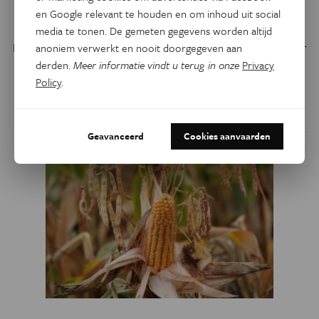
veen in het spel is
en Google relevant te houden en om inhoud uit social
media te tonen. De gemeten gegevens worden altijd
Hitte en droogte verhogen het risico op bosbranden, maar
anoniem verwerkt en nooit doorgegeven aan
zijn niet de enige factoren die bepalen hoe kwetsbaar een
derden.
Meer informatie vindt u terug in onze
Privacy
bos is.
Policy
.
Door
Jonas Mortelmans
Geavanceerd
Cookies aanvaarden