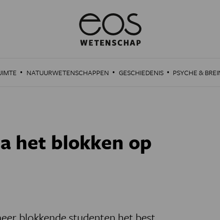
·
·
·
UIMTE
NATUURWETENSCHAPPEN
GESCHIEDENIS
PSYCHE & BREI
na het blokken op
eer blokkende studenten het best