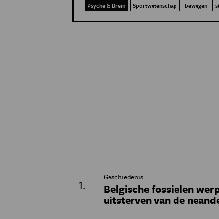
Psyche & Brein
Sportwetenschap
bewegen
s
Geschiedenis
Belgische fossielen werp
uitsterven van de neand