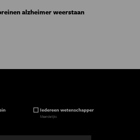
reinen alzheimer weerstaan
ein
Iedereen wetenschapper
Maandelijks