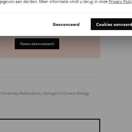
gegeven aan derden.
Meer informatie vindt u terug in onze
Privacy Polic
Verrassende inzichten
Topwetenschappers uit binnen- én
Geavanceerd
Cookies aanvaar
buitenland
Neem abonnement
n Fernández, Radboudumc, Nijmegen in Current Biology