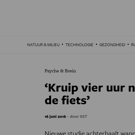
Overslaan
en
naar
de
inhoud
gaan
·
·
·
NATUUR & MILIEU
TECHNOLOGIE
GEZONDHEID
R
Psyche & Brein
‘Kruip vier uur 
de fiets’
-
16 juni 2016
door SST
Nieuwe studie achterhaalt wann