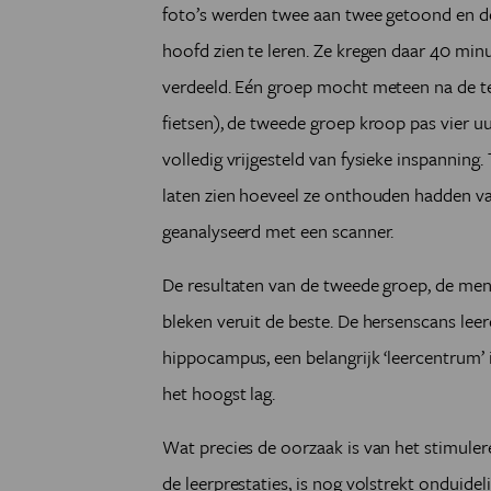
foto’s werden twee aan twee getoond en d
hoofd zien te leren. Ze kregen daar 40 min
verdeeld. Eén groep mocht meteen na de tes
fietsen), de tweede groep kroop pas vier uu
volledig vrijgesteld van fysieke inspannin
laten zien hoeveel ze onthouden hadden va
geanalyseerd met een scanner.
De resultaten van de tweede groep, de mens
bleken veruit de beste. De hersenscans leer
hippocampus, een belangrijk ‘leercentrum’ i
het hoogst lag.
Wat precies de oorzaak is van het stimuler
de leerprestaties, is nog volstrekt onduide