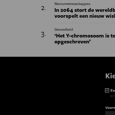
Natuurwetenschappen
In 2064 stort de wereldb
voorspelt een nieuw wi
Gezondheid
‘Het Y-chromosoom is t
opgeschreven’
Ki
Eo
2 x
Voor