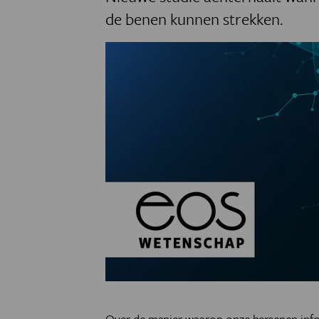
de benen kunnen strekken.
Over de manier waarop onze hersenen info