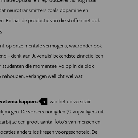
 dat neurotransmitters zoals dopamine en
. En laat de productie van die stoffen net ook
g.
fent op onze mentale vermogens, waaronder ook
kend – denk aan Juvenalis’ bekendste zinnetje ‘een
r studenten die momenteel volop in de blok
op nahouden, verlangen wellicht wel wat
wetenschappers
van het universitair
1
ijmegen. De vorsers nodigden 72 vrijwilligers uit
rbij ze een groot aantal foto’s van mensen en
locaties anderzijds kregen voorgeschoteld. De