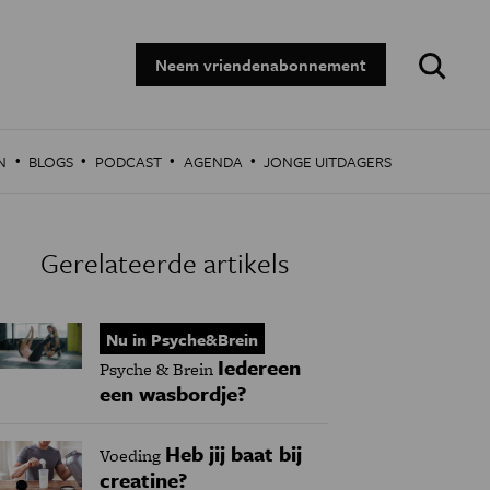
Zoeken:
Neem vriendenabonnement
·
·
·
·
N
BLOGS
PODCAST
AGENDA
JONGE UITDAGERS
Gerelateerde artikels
Nu in Psyche&Brein
Iedereen
Psyche & Brein
een wasbordje?
Heb jij baat bij
Voeding
creatine?