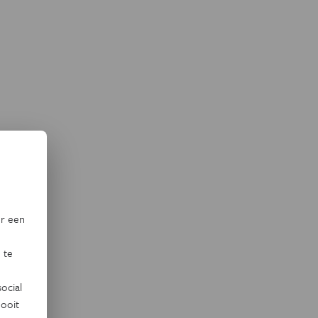
or een
 te
ocial
ooit