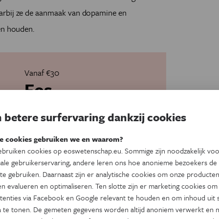
arbij ze de aanmaak van dopamine en
en houden.
Vanaf €30
Eos
Psyche&Brein
 betere surfervaring dankzij cookies
Helemaal mee met de nieuwste inzichten
in het brein. Elke twee maanden lees je
e cookies gebruiken we en waarom?
uitgebreide achtergrondartikels over
bruiken cookies op eoswetenschap.eu. Sommige zijn noodzakelijk vo
hersenwetenschap, psychologie,
ale gebruikerservaring, andere leren ons hoe anonieme bezoekers de
gezondheid en ontwikkeling. Meer inzicht
in het brein geeft je meer inzicht in jezelf,
te gebruiken. Daarnaast zijn er analytische cookies om onze producten
in anderen en in de wereld.
n evalueren en optimaliseren. Ten slotte zijn er marketing cookies om
tenties via Facebook en Google relevant te houden en om inhoud uit s
Psychologie & Hersenwetenschap
 te tonen. De gemeten gegevens worden altijd anoniem verwerkt en n