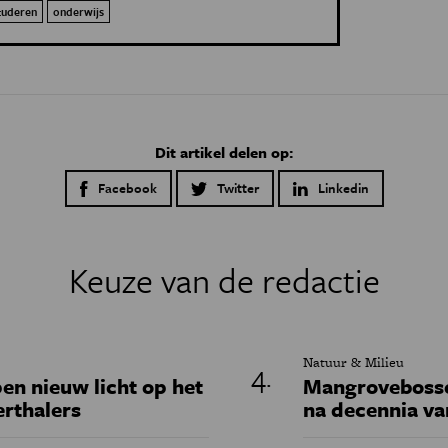
tuderen
onderwijs
Dit artikel delen op:
Facebook
Twitter
Linkedin
Keuze van de redactie
Natuur & Milieu
en nieuw licht op het
Mangrovebossen
erthalers
na decennia va