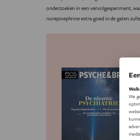
onderzoeken in een vervolgexperiment, wa
norepinephrine extra goed in de gaten zull
Een
Welk
We ge
optim
websi
kunne
adver
media