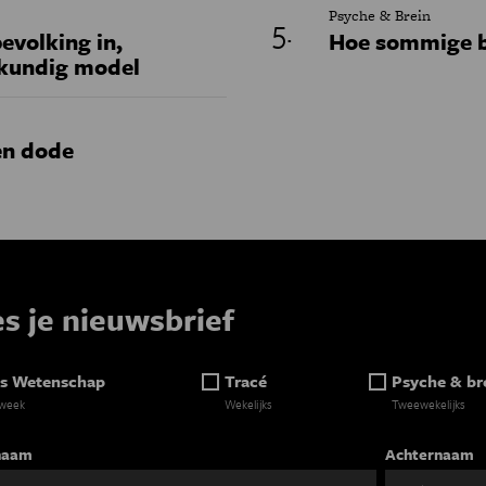
Psyche & Brein
evolking in,
Hoe sommige b
skundig model
en dode
es je nieuwsbrief
s Wetenschap
Tracé
Psyche & br
 week
Wekelijks
Tweewekelijks
naam
Achternaam