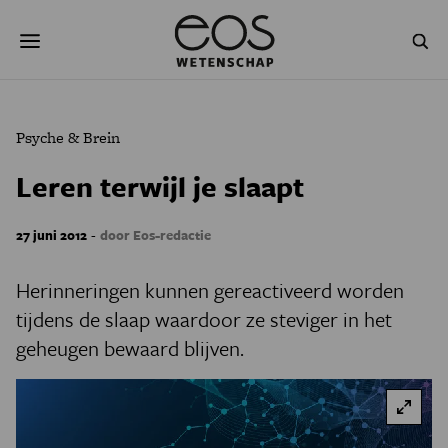
Overslaan
Zoeken
en
naar
de
inhoud
gaan
NATUUR & MILIEU
TECHNOLOGIE
Psyche & Brein
GEZONDHEID
RUIMTE
Leren terwijl je slaapt
NATUURWETENSCHAPPEN
GESCHIEDENIS
-
27 juni 2012
door Eos-redactie
PSYCHE & BREIN
BLOGS
Herinneringen kunnen gereactiveerd worden
PODCAST
AGENDA
tijdens de slaap waardoor ze steviger in het
geheugen bewaard blijven.
JONGE UITDAGERS