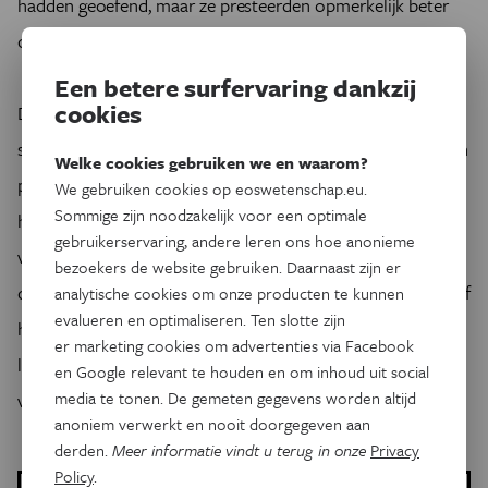
hadden geoefend, maar ze presteerden opmerkelijk beter
op de wijsjes die ze ook tijdens de slaap hadden gehoord.
Een betere surfervaring dankzij
cookies
De onderzoekers besluiten in
Nature
dat gepaste auditieve
stimulatie (die de slaap dus niet onderbreekt) het geheugen
Welke cookies gebruiken we en waarom?
positief kan beïnvloeden. Volgens de onderzoekers kan dit
We gebruiken cookies op eoswetenschap.eu.
Sommige zijn noodzakelijk voor een optimale
het gevolg zijn van een verandering in de zenuwen die
gebruikerservaring, andere leren ons hoe anonieme
verantwoordelijk zijn voor motoriek en geheugen. Verder
bezoekers de website gebruiken. Daarnaast zijn er
onderzoek moet uitwijzen of ‘leren terwijl je slaapt’ effectief
analytische cookies om onze producten te kunnen
evalueren en optimaliseren. Ten slotte zijn
het aanleren van vaardigheden kan verbeteren over een
er marketing cookies om advertenties via Facebook
langere periode en of er schadelijke gevolgen aan
en Google relevant te houden en om inhoud uit social
media te tonen. De gemeten gegevens worden altijd
verbonden zijn. (idr)
anoniem verwerkt en nooit doorgegeven aan
derden.
Meer informatie vindt u terug in onze
Privacy
Policy
.