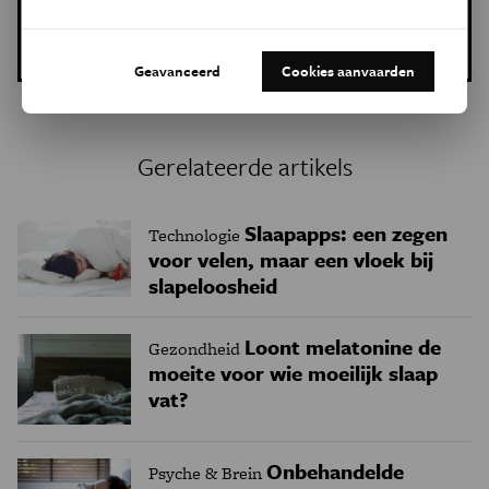
Meer over de volgende onderwerpen:
Psyche & Brein
slaap
Geavanceerd
Cookies aanvaarden
Gerelateerde artikels
Slaapapps: een zegen
Technologie
voor velen, maar een vloek bij
slapeloosheid
Loont melatonine de
Gezondheid
moeite voor wie moeilijk slaap
vat?
Onbehandelde
Psyche & Brein