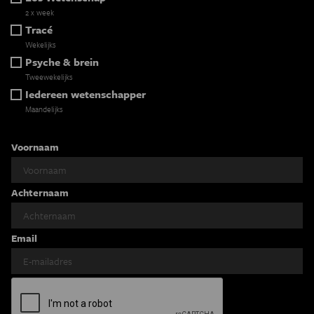
2 x week
Tracé
Wekelijks
Psyche & brein
Tweewekelijks
Iedereen wetenschapper
Maandelijks
Voornaam
Achternaam
Email