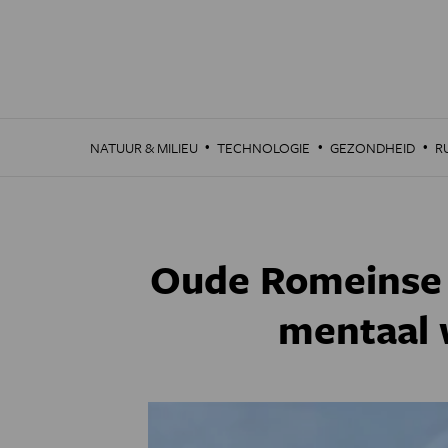
Overslaan
en
naar
de
inhoud
gaan
·
·
·
NATUUR & MILIEU
TECHNOLOGIE
GEZONDHEID
R
Oude Romeinse 
mentaal 