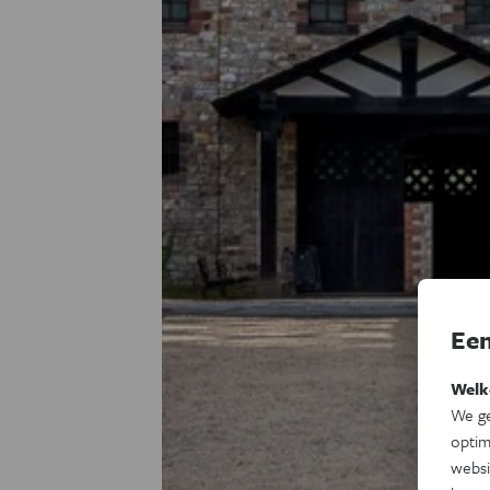
Een
Welk
We ge
optim
websi