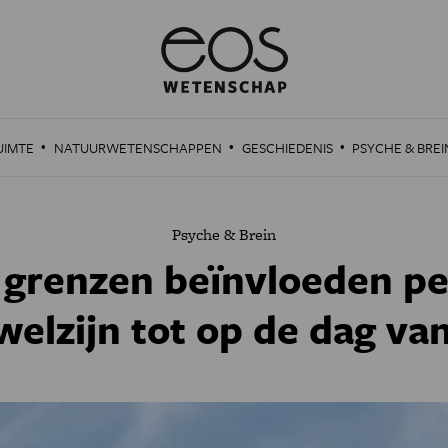
·
·
·
UIMTE
NATUURWETENSCHAPPEN
GESCHIEDENIS
PSYCHE & BREI
Psyche & Brein
grenzen beïnvloeden per
welzijn tot op de dag va