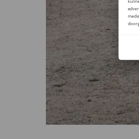
kunne
adver
media
door