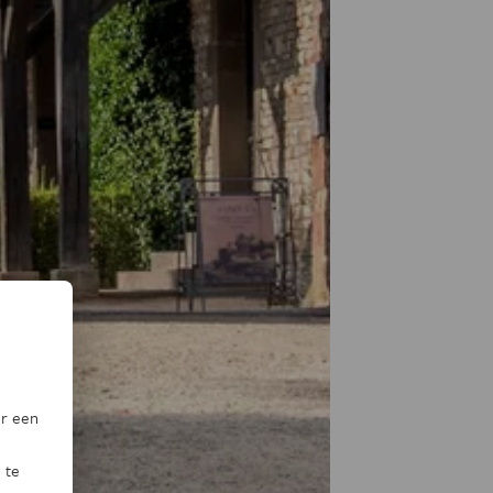
or een
 te