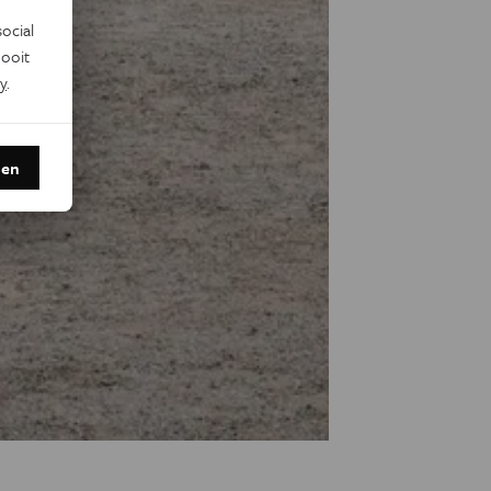
ocial
ooit
y
.
den