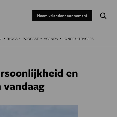
Zoeken:
Neem vriendenabonnement
·
·
·
·
N
BLOGS
PODCAST
AGENDA
JONGE UITDAGERS
soonlijkheid en
n vandaag