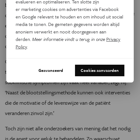
evalueren en optimaliseren. Ten slotte zijn
bij beetje meer geluksgevoelens toe te laten, bijvoorbeeld
er marketing cookies om advertenties via Facebook
door bewust te genieten van de smaak van een maaltijd.’ Of
en Google relevant te houden en om inhoud uit social
media te tonen. De gemeten gegevens worden altijd
een dergelijke combinatie van mindfulness en blootstelling
anoniem verwerkt en nooit doorgegeven aan
de symptomen werkelijk reduceert is echter nog niet
derden.
Meer informatie vindt u terug in onze
Privacy
onderzocht.
Policy
.
Ook Jürgen Margraf denkt dat het zinvol is het probleem
Geavanceerd
Cookies aanvaarden
therapeutisch aan te pakken. ‘Vooral minder uitgesproken,
subklinische symptomen zijn vaak heel variabel’, zegt hij.
‘Naast de blootstellingsmethode kunnen ook interventies
die de motivatie of de levenswijze van de patiënt
veranderen zinvol zijn.’
Toch zijn niet alle onderzoekers van mening dat het nodig
is de angst voor geluk te behandelen. Zo waarschuwt