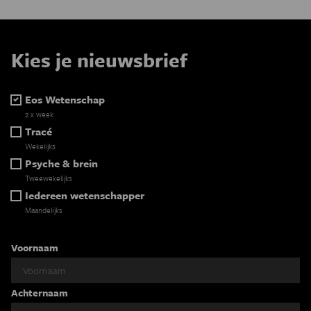
Kies je nieuwsbrief
Eos Wetenschap
2 x week
Tracé
Wekelijks
Psyche & brein
Tweewekelijks
Iedereen wetenschapper
Maandelijks
Voornaam
Achternaam