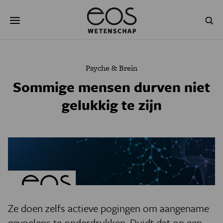
Overslaan
Zoeken
en
naar
de
inhoud
gaan
NATUUR & MILIEU
TECHNOLOGIE
Psyche & Brein
GEZONDHEID
RUIMTE
Sommige mensen durven niet
gelukkig te zijn
NATUURWETENSCHAPPEN
GESCHIEDENIS
PSYCHE & BREIN
BLOGS
PODCAST
AGENDA
JONGE UITDAGERS
Ze doen zelfs actieve pogingen om aangename
gevoelens te onderdrukken. Duidt dat op een