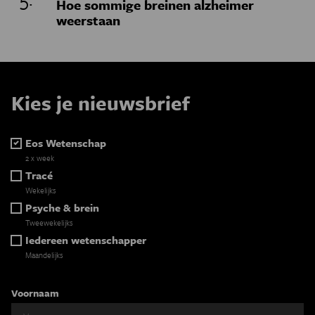
Hoe sommige breinen alzheimer
weerstaan
Kies je nieuwsbrief
Eos Wetenschap
2 x week
Tracé
Wekelijks
Psyche & brein
Tweewekelijks
Iedereen wetenschapper
Maandelijks
Voornaam