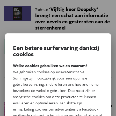
‘Vijftig keer Deepsky’
Ruimte
brengt een schat aan informatie
over nevels en gesternten aan de
sterrenhemel
Het
Boekrecensie
Gezondheid
Een betere surfervaring dankzij
vrouwenlichaam is geen
cookies
uitzondering: ‘Diagnose: Vrouw’
roept op tot actie
Welke cookies gebruiken we en waarom?
We gebruiken cookies op eoswetenschap.eu.
Sommige zijn noodzakelijk voor een optimale
gebruikerservaring, andere leren ons hoe anonieme
Trending
bezoekers de website gebruiken. Daarnaast zijn er
analytische cookies om onze producten te kunnen
evalueren en optimaliseren. Ten slotte zijn
Een bakkerij op 400 miljoen
Ruimte
er marketing cookies om advertenties via Facebook
kilometer van de aarde
en Google relevant te houden en om inhoud uit social