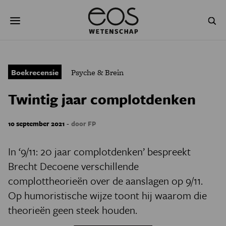
Overslaan
Zoeken
en
naar
de
inhoud
gaan
NATUUR & MILIEU
TECHNOLOGIE
Boekrecensie
Psyche & Brein
GEZONDHEID
RUIMTE
Twintig jaar complotdenken
NATUURWETENSCHAPPEN
GESCHIEDENIS
-
10 september 2021
door FP
PSYCHE & BREIN
BLOGS
In ‘9/11: 20 jaar complotdenken’ bespreekt
PODCAST
AGENDA
Brecht Decoene verschillende
complottheorieën over de aanslagen op 9/11.
JONGE UITDAGERS
Op humoristische wijze toont hij waarom die
theorieën geen steek houden.