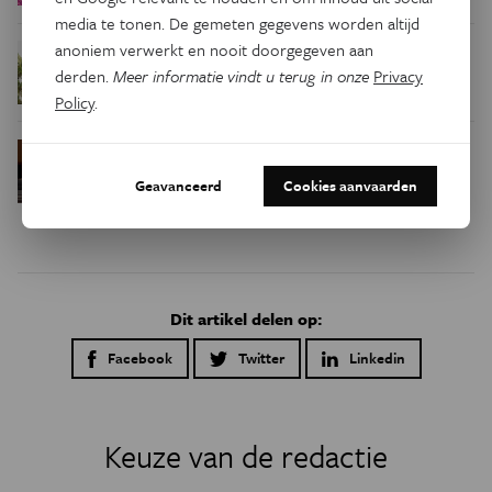
media te tonen. De gemeten gegevens worden altijd
anoniem verwerkt en nooit doorgegeven aan
Waar zijn
Podcast
Natuur & Milieu
derden.
Meer informatie vindt u terug in onze
Privacy
insecten in de winter?
Policy
.
Waarom we tinnitus
Psyche & Brein
in de hersenen moeten zoeken
Geavanceerd
Cookies aanvaarden
Dit artikel delen op:
Facebook
Twitter
Linkedin
Keuze van de redactie