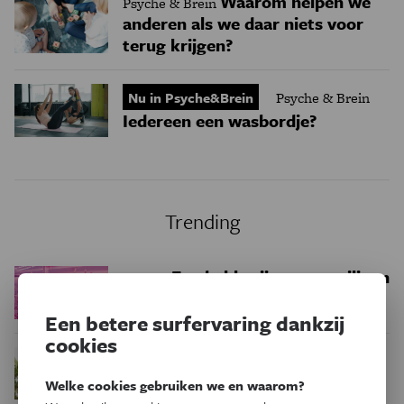
Waarom helpen we
Psyche & Brein
anderen als we daar niets voor
terug krijgen?
Nu in Psyche&Brein
Psyche & Brein
Iedereen een wasbordje?
Trending
Een bakkerij op 400 miljoen
Ruimte
kilometer van de aarde
Een betere surfervaring dankzij
cookies
Waar zijn
Podcast
Natuur & Milieu
insecten in de winter?
Welke cookies gebruiken we en waarom?