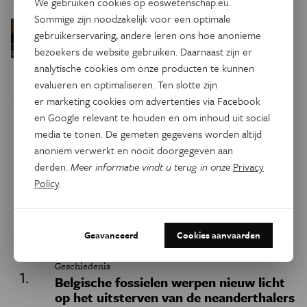
We gebruiken cookies op eoswetenschap.eu.
Sommige zijn noodzakelijk voor een optimale
Waarom we tinnitus
Psyche & Brein
gebruikerservaring, andere leren ons hoe anonieme
in de hersenen moeten zoeken
bezoekers de website gebruiken. Daarnaast zijn er
analytische cookies om onze producten te kunnen
evalueren en optimaliseren. Ten slotte zijn
er marketing cookies om advertenties via Facebook
en Google relevant te houden en om inhoud uit social
Dit artikel delen op:
media te tonen. De gemeten gegevens worden altijd
anoniem verwerkt en nooit doorgegeven aan
Facebook
Twitter
Linkedin
derden.
Meer informatie vindt u terug in onze
Privacy
Policy
.
Keuze van de redactie
Geavanceerd
Cookies aanvaarden
Geschiedenis
Belgische fossielen werpen nieuw licht
op het uitsterven van de neanderthalers