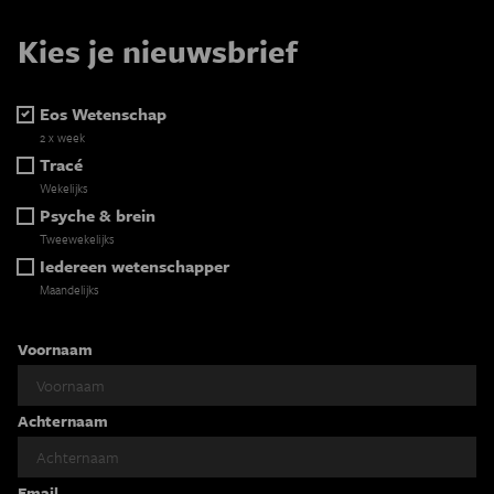
Kies je nieuwsbrief
Eos Wetenschap
2 x week
Tracé
Wekelijks
Psyche & brein
Tweewekelijks
Iedereen wetenschapper
Maandelijks
Voornaam
Achternaam
Email