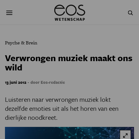
Overslaan
Zoeken
en
naar
de
inhoud
gaan
NATUUR & MILIEU
TECHNOLOGIE
Psyche & Brein
GEZONDHEID
RUIMTE
Verwrongen muziek maakt ons
wild
NATUURWETENSCHAPPEN
GESCHIEDENIS
PSYCHE & BREIN
BLOGS
-
13 juni 2012
door Eos-redactie
PODCAST
AGENDA
Luisteren naar verwrongen muziek lokt
dezelfde emoties uit als het horen van een
JONGE UITDAGERS
dierlijke noodkreet.