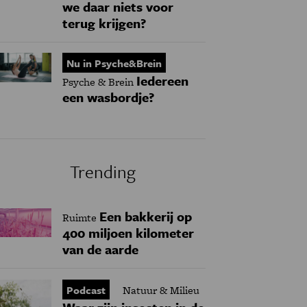
we daar niets voor
terug krijgen?
Nu in Psyche&Brein
Iedereen
Psyche & Brein
een wasbordje?
Trending
Een bakkerij op
Ruimte
400 miljoen kilometer
van de aarde
Podcast
Natuur & Milieu