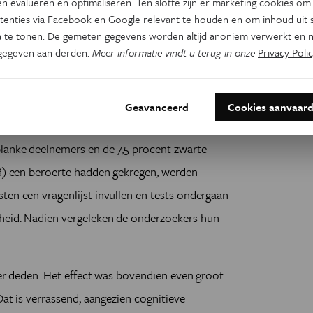
n evalueren en optimaliseren. Ten slotte zijn er marketing cookies om
tenties via Facebook en Google relevant te houden en om inhoud uit s
patiënten steeds beter kunnen helpen, blijft het
 te tonen. De gemeten gegevens worden altijd anoniem verwerkt en n
n. Onderzoekers in het Amerikaanse Michigan
gegeven aan derden.
Meer informatie vindt u terug in onze
Privacy Polic
ersenen acht jaar veroudert. Zowel het geheugen
.
Geavanceerd
Cookies aanvaar
rikanen ondervroegen de wetenchappers 4.900
blanke deelnemers en de 7,5 procent zwarte
98) een beroerte hadden gekregen, werden
ten een vragenlijst invullen en tests ondergaan
heid. Nadien vergeleken de onderzoekers hun
ter deden. Het effect was bovendien even groot
Dat is verrassend, aangezien cognitieve