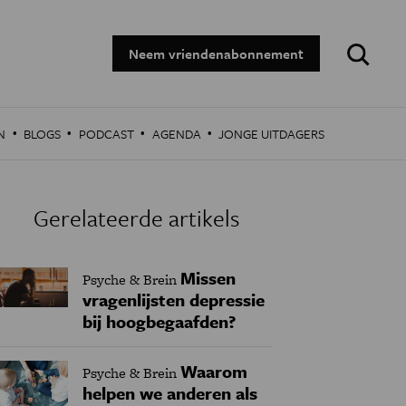
Zoeken:
Neem vriendenabonnement
·
·
·
·
N
BLOGS
PODCAST
AGENDA
JONGE UITDAGERS
Gerelateerde artikels
Missen
Psyche & Brein
vragenlijsten depressie
bij hoogbegaafden?
Waarom
Psyche & Brein
helpen we anderen als