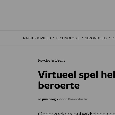
Overslaan
en
naar
de
inhoud
gaan
·
·
·
NATUUR & MILIEU
TECHNOLOGIE
GEZONDHEID
R
Psyche & Brein
Virtueel spel he
beroerte
-
10 juni 2015
door Eos-redactie
Onderzoekers ontwikkelden een s