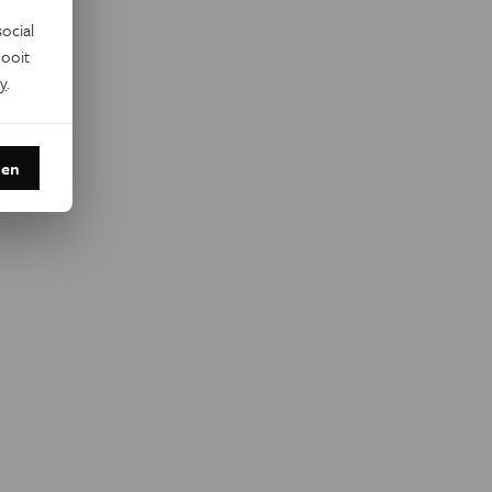
ocial
ooit
y
.
den