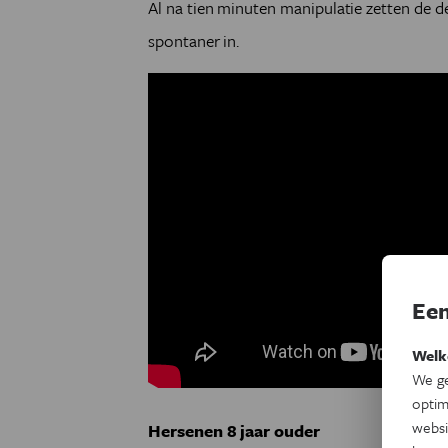
Al na tien minuten manipulatie zetten de 
spontaner in.
Een
Welk
We ge
optim
websi
Hersenen 8 jaar ouder