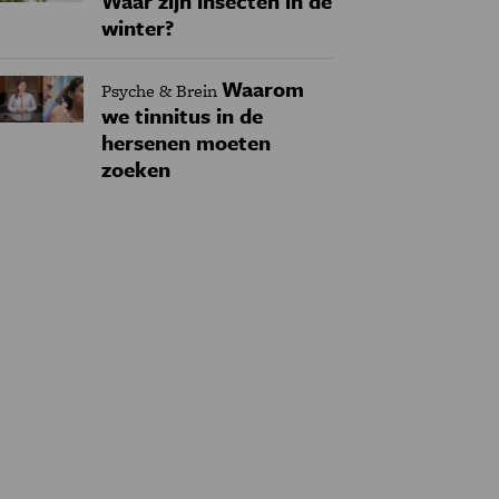
Waar zijn insecten in de
winter?
Waarom
Psyche & Brein
we tinnitus in de
hersenen moeten
zoeken