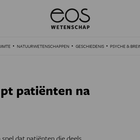
·
·
·
UIMTE
NATUURWETENSCHAPPEN
GESCHIEDENIS
PSYCHE & BREI
lpt patiënten na
pel dat patiënten die deels