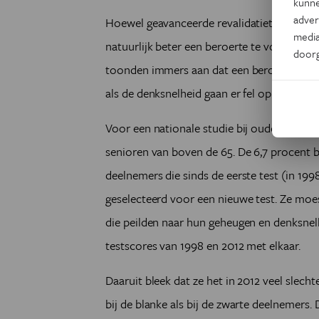
kunne
adver
Hoewel geavanceerde revalidatietechnieken 
media
natuurlijk beter een beroerte te voorkome
door
toonden immers aan dat een beroerte de h
als de denksnelheid gaan er fel op achteruit
Voor een nationale studie bij oudere Ame
senioren van boven de 65. De 6,7 procent 
deelnemers die sinds de eerste test (in 19
geselecteerd voor een nieuwe test. Ze moes
die peilden naar hun geheugen en denksnel
testscores van 1998 en 2012 met elkaar.
Daaruit bleek dat ze het in 2012 veel slech
bij de blanke als bij de zwarte deelnemers. 