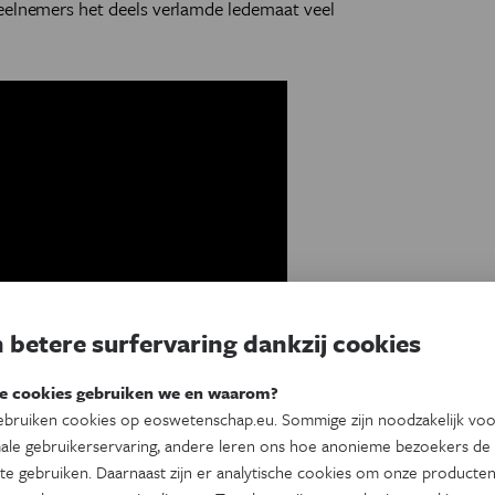
deelnemers het deels verlamde ledemaat veel
 betere surfervaring dankzij cookies
e cookies gebruiken we en waarom?
bruiken cookies op eoswetenschap.eu. Sommige zijn noodzakelijk vo
ale gebruikerservaring, andere leren ons hoe anonieme bezoekers de
te gebruiken. Daarnaast zijn er analytische cookies om onze producten