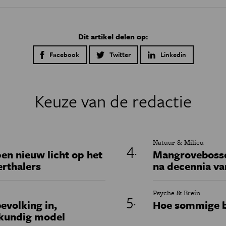
Dit artikel delen op:
Facebook
Twitter
Linkedin
Keuze van de redactie
Natuur & Milieu
en nieuw licht op het
Mangrovebossen
erthalers
na decennia va
Psyche & Brein
evolking in,
Hoe sommige b
skundig model