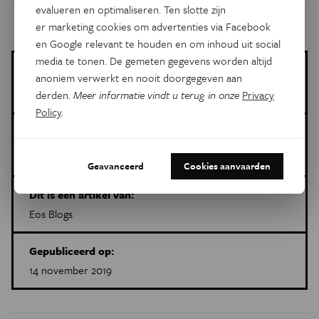
evalueren en optimaliseren. Ten slotte zijn
er marketing cookies om advertenties via Facebook
en Google relevant te houden en om inhoud uit social
media te tonen. De gemeten gegevens worden altijd
Sylvia Wenmackers
anoniem verwerkt en nooit doorgegeven aan
Meer artikels van deze auteur
derden.
Meer informatie vindt u terug in onze
Privacy
Policy
.
Meer over de volgende onderwerpen:
Ruimte
Rusland
Ruimtevaart
raket
Elon Musk
Eos Blogs
Geavanceerd
Cookies aanvaarden
Dit is een artikel van:
Eos Blogs
Gepubliceerd op:
14 november 2019