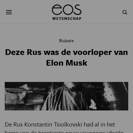
Overslaan
Zoeken
en
naar
de
inhoud
gaan
NATUUR & MILIEU
TECHNOLOGIE
Ruimte
GEZONDHEID
RUIMTE
Deze Rus was de voorloper van
Elon Musk
NATUURWETENSCHAPPEN
GESCHIEDENIS
PSYCHE & BREIN
BLOGS
PODCAST
AGENDA
JONGE UITDAGERS
De Rus Konstantin Tsiolkovski had al in het
begin van de twintigste eeuw visionaire ideeën