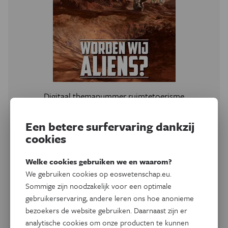
Digitaal themanummer ruimtetoerisme
Worden wij aliens?
Een betere surfervaring dankzij
cookies
Het wordt met de dag waarschijnlijker dat we buitenaards
leven zullen ontdekken. Misschien zijn wij dat zelf wel. Nogal
wat avonturiers dromen van een verregaande verkenning
Welke cookies gebruiken we en waarom?
van de kosmos. Een kolonie op Mars is daarin slechts een
We gebruiken cookies op eoswetenschap.eu.
tussenstap naar andere, meer leefbare planeten. Wat houdt
Sommige zijn noodzakelijk voor een optimale
ons nog tegen? Lees het in dit themanummer.
gebruikerservaring, andere leren ons hoe anonieme
bezoekers de website gebruiken. Daarnaast zijn er
Koop magazine
analytische cookies om onze producten te kunnen