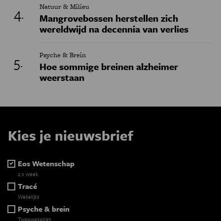
Natuur & Milieu
Mangrovebossen herstellen zich
wereldwijd na decennia van verlies
Psyche & Brein
Hoe sommige breinen alzheimer
weerstaan
Kies je nieuwsbrief
Eos Wetenschap
2 x week
Tracé
Wekelijks
Psyche & brein
Tweewekelijks