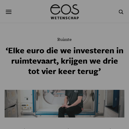
Overslaan
Zoeken
en
naar
de
inhoud
gaan
NATUUR & MILIEU
TECHNOLOGIE
Ruimte
GEZONDHEID
RUIMTE
‘Elke euro die we investeren in
ruimtevaart, krijgen we drie
NATUURWETENSCHAPPEN
GESCHIEDENIS
tot vier keer terug’
PSYCHE & BREIN
BLOGS
PODCAST
AGENDA
JONGE UITDAGERS