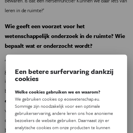
bewaren. Is dat een hersenfunctie? Kunnen we daar iets van
leren in de ruimte?’
Wie geeft een voorzet voor het
wetenschappelijk onderzoek in de ruimte? Wie
bepaalt wat er onderzocht wordt?
‘We hebben bij ESA een wetenschapsafdeling. Daar zitten
Een betere surfervaring dankzij
geen wetenschappers, maar mensen die de wetenschap
cookies
implementeren. Als wij een probleem zien, zoals met die
botontkalking, dan schrijven wij een
announcement of
Welke cookies gebruiken we en waarom?
We gebruiken cookies op eoswetenschap.eu.
opportunity
uit: dit gebeurt er. Zijn er wetenschappers die
Sommige zijn noodzakelijk voor een optimale
voorstellen hebben hoe we dat verder kunnen
gebruikerservaring, andere leren ons hoe anonieme
onderzoeken? Wetenschappers kunnen inschrijven en wij
bezoekers de website gebruiken. Daarnaast zijn er
analytische cookies om onze producten te kunnen
bekijken welk onderzoek het best aansluit bij onze vragen.