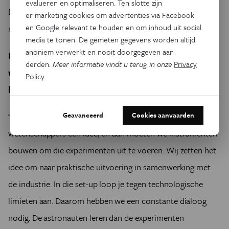
evalueren en optimaliseren. Ten slotte zijn
En dan voert ESA die experimenten uit en geeft de
er marketing cookies om advertenties via Facebook
en Google relevant te houden en om inhoud uit social
resultaten terug aan de wetenschappers.’
media te tonen. De gemeten gegevens worden altijd
anoniem verwerkt en nooit doorgegeven aan
Blijft er dan een dialoog met de
derden.
Meer informatie vindt u terug in onze
Privacy
wetenschappers die dat voorstel gedaan
Policy
.
hebben?
‘We werken nauw samen, want dikwijls hebben de
Geavanceerd
Cookies aanvaarden
wetenschappers een idee, en dan moeten we instrumenten
bouwen om die experimenten uit te voeren. Wij zetten het
idee om naar praktische uitvoering in samenwerking met
de industrie. In die set-up loop je tegen technologische
limieten aan. Daarom hebben we een constante dialoog
nodig. De astronauten leren dan de experimenten