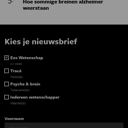
Hoe sommige breinen alzheimer
weerstaan
Kies je nieuwsbrief
Eos Wetenschap
2 x week
Tracé
Wekelijks
Psyche & brein
Tweewekelijks
Iedereen wetenschapper
Maandelijks
Voornaam